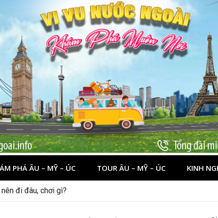
ÁM PHÁ ÂU – MỸ – ÚC
TOUR ÂU – MỸ – ÚC
KINH NG
nên đi đâu, chơi gì?