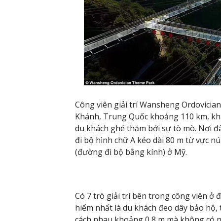
Công viên giải trí Wansheng Ordovicia
Khánh, Trung Quốc khoảng 110 km, kha
du khách ghé thăm bởi sự tò mò. Nơi đâ
đi bộ hình chữ A kéo dài 80 m từ vực n
(đường đi bộ bằng kính) ở Mỹ.
Có 7 trò giải trí bên trong công viên 
hiểm nhất là du khách đeo dây bảo hộ, 
cách nhau khoảng 0,8 m mà không có ng