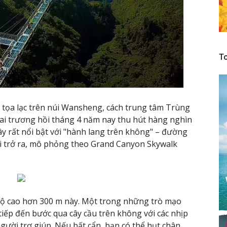
To
n tọa lạc trên núi Wansheng, cách trung tâm Trùng
i trương hồi tháng 4 năm nay thu hút hàng nghìn
y rất nổi bật với "hành lang trên không" – đường
úi trở ra, mô phỏng theo Grand Canyon Skywalk
ở độ cao hơn 300 m này. Một trong những trò mạo
tiếp đến bước qua cây cầu trên không với các nhịp
ười trợ giúp. Nếu bất cẩn, bạn có thể hụt chân