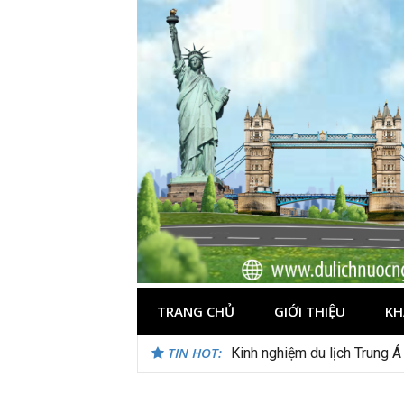
Skip
to
content
TRANG CHỦ
GIỚI THIỆU
KH
TIN HOT:
Du lịch Maldives – Lần đầu 