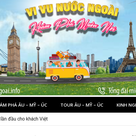
ÁM PHÁ ÂU – MỸ – ÚC
TOUR ÂU – MỸ – ÚC
KINH NG
nên đi đâu, chơi gì?