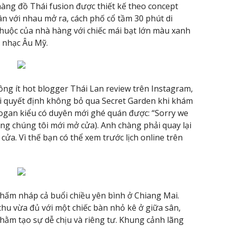
hàng đồ Thái fusion được thiết kế theo concept
ân với nhau mở ra, cách phố cổ tầm 30 phút di
thuộc của nhà hàng với chiếc mái bạt lớn màu xanh
 nhạc Âu Mỹ.
ng ít hot blogger Thái Lan review trên Instagram,
i quyết định không bỏ qua Secret Garden khi khám
logan kiểu có duyên mới ghé quán được: “Sorry we
ảng chúng tôi mới mở cửa). Anh chàng phải quay lại
cửa. Vì thế bạn có thể xem trước lịch online trên
nhấm nháp cả buổi chiều yên bình ở Chiang Mai.
hu vừa đủ với một chiếc bàn nhỏ kê ở giữa sân,
ằm tạo sự dễ chịu và riêng tư. Khung cảnh lãng