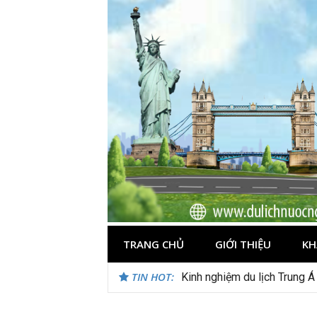
Skip
to
content
TRANG CHỦ
GIỚI THIỆU
KH
TIN HOT:
Du lịch Maldives – Lần đầu 