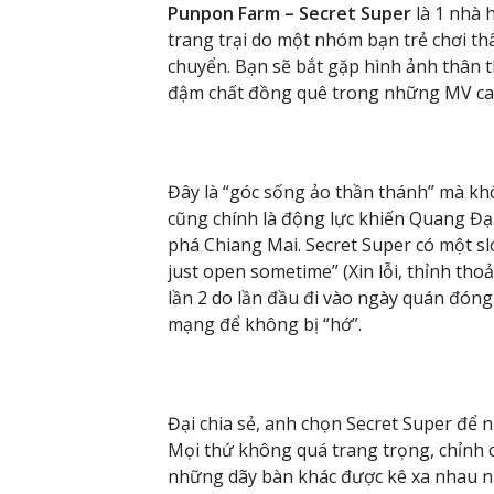
Punpon Farm – Secret Super
là 1 nhà 
trang trại do một nhóm bạn trẻ chơi th
chuyển. Bạn sẽ bắt gặp hình ảnh thân 
đậm chất đồng quê trong những MV ca
Đây là “góc sống ảo thần thánh” mà khô
cũng chính là động lực khiến Quang Đạ
phá Chiang Mai. Secret Super có một s
just open sometime” (Xin lỗi, thỉnh tho
lần 2 do lần đầu đi vào ngày quán đóng 
mạng để không bị “hớ”.
Đại chia sẻ, anh chọn Secret Super để 
Mọi thứ không quá trang trọng, chỉnh c
những dãy bàn khác được kê xa nhau nh