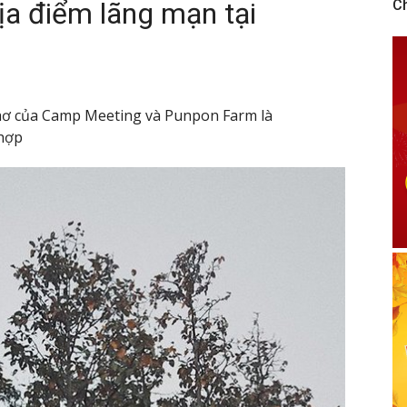
địa điểm lãng mạn tại
C
thơ của Camp Meeting và Punpon Farm là
 hợp