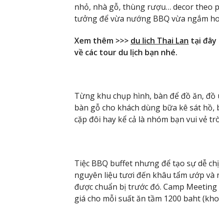
nhỏ, nhà gỗ, thùng rượu… decor theo p
tưởng để vừa nướng BBQ vừa ngắm ho
Xem thêm >>>
du lich Thai Lan
tại đây
về các tour du lịch bạn nhé.
Từng khu chụp hình, bàn để đồ ăn, đồ 
bàn gỗ cho khách dùng bữa kê sát hồ, 
cặp đôi hay kể cả là nhóm bạn vui vẻ tr
Tiệc BBQ buffet nhưng để tạo sự dễ chị
nguyên liệu tươi đến khâu tẩm ướp và n
được chuẩn bị trước đó. Camp Meeting 
giá cho mỗi suất ăn tầm 1200 baht (kho