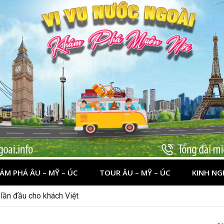
ÁM PHÁ ÂU – MỸ – ÚC
TOUR ÂU – MỸ – ÚC
KINH NG
nên đi đâu, chơi gì?