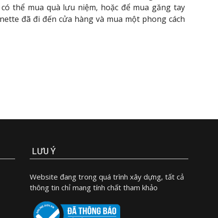
g có thể mua quà lưu niệm, hoặc để mua găng tay
inette đã đi đến cửa hàng và mua một phong cách
LƯU Ý
Website đang trong quá trình xây dựng, tất cả
thông tin chỉ mang tính chất tham khảo