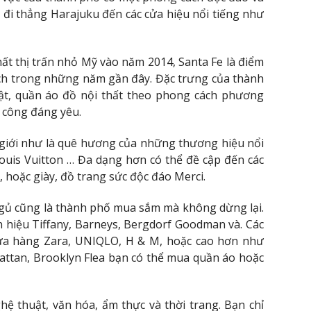
ó đi thẳng Harajuku đến các cửa hiệu nổi tiếng như
ất thị trấn nhỏ Mỹ vào năm 2014, Santa Fe là điểm
ịch trong những năm gần đây. Đặc trưng của thành
t, quần áo đồ nội thất theo phong cách phương
ủ công đáng yêu.
ế giới như là quê hương của những thương hiệu nổi
ouis Vuitton … Đa dạng hơn có thể đề cập đến các
, hoặc giày, đồ trang sức độc đáo Merci.
gủ cũng là thành phố mua sắm mà không dừng lại.
n hiệu Tiffany, Barneys, Bergdorf Goodman và. Các
 cửa hàng Zara, UNIQLO, H & M, hoặc cao hơn như
hattan, Brooklyn Flea bạn có thể mua quần áo hoặc
hệ thuật, văn hóa, ẩm thực và thời trang. Bạn chỉ