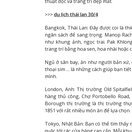
thuật độc và trang trí đẹp mắt.
>>>
du lịch thái lan 30/4
Bangkok, Thái Lan: Đây được coi là th
ngân sách để sang trọng. Manop Rach
như khung ảnh, ngọc trai. Pak Khlong
trang trí bằng hoa sen, hoa nhài hoặc c
Ngủ ở sân bay, ăn như người bản xứ, đ
thoại sim … là những cách giúp bạn tiế
mình.
London, Anh: Thị trường Old Spitalfi
hàng thủ công, Chợ Portobello Road, 
Borough thị trường là thị trường th
1851 với rất nhiều món ăn để lựa chọn.
Tokyo, Nhật Bản: Bạn có thể tìm thấy m
quặc tới các cửa hàng cao cấp. Mỗi kh