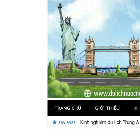
Skip
to
content
TRANG CHỦ
GIỚI THIỆU
KH
TIN HOT:
Du lịch Maldives – Lần đầu 