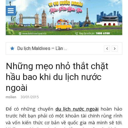
Skip
to
content
Du lịch Maldives – Lần đầu nên đi đâu, chơi gì?
Những mẹo nhỏ thắt chặt
hầu bao khi du lịch nước
ngoài
mslien
30/01/2015
Để có những chuyến
du lịch nước ngoài
hoàn hảo
trước hết bạn phải có một khoản tài chính rủng rỉnh
và vốn kiến thức cơ bản về quốc gia mà mình sẽ tới.