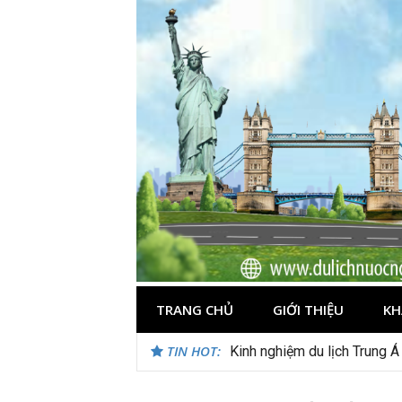
Skip
to
content
TRANG CHỦ
GIỚI THIỆU
KH
TIN HOT:
Du lịch Maldives – Lần đầu 