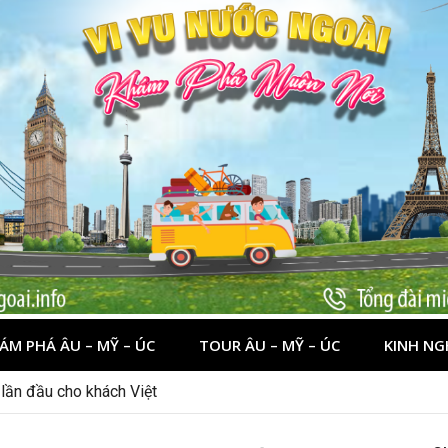
ÁM PHÁ ÂU – MỸ – ÚC
TOUR ÂU – MỸ – ÚC
KINH NG
nên đi đâu, chơi gì?