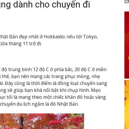
ùng dành cho chuyến đi
C
Nhật Bản đẹp nhất ở Hokkaido; nếu tới Tokyo,
iữa tháng 11 trở đi.
t độ trung bình 12 độ C ở phía bắc, 20 độ C ở miền
vì thế, bạn nên mang các trang phục mỏng, nhẹ
i. Đây cũng là thời điểm lá đồng loạt chuyển sang
ng sẽ giúp bạn khá nổi bật khi chụp hình. Mẹo
c tối là mang theo một chiếc khăn đỏ hoặc vàng
 chuyến du lịch ngắm lá đỏ Nhật Bản.