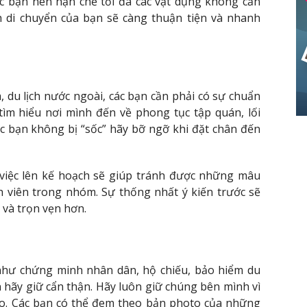
các bạn nên hạn chế tối đa các vật dụng không cần
nh di chuyển của bạn sẽ càng thuận tiện và nhanh
a, du lịch nước ngoài, các bạn cần phải có sự chuẩn
tìm hiểu nơi mình đến về phong tục tập quán, lối
ác bạn không bị “sốc” hãy bỡ ngỡ khi đặt chân đến
, việc lên kế hoạch sẽ giúp tránh được những mâu
nh viên trong nhóm. Sự thống nhất ý kiến trước sẽ
 và trọn vẹn hơn.
ân như chứng minh nhân dân, hộ chiếu, bảo hiểm du
n hãy giữ cẩn thận. Hãy luôn giữ chúng bên mình vì
nào. Các bạn có thể đem theo bản photo của những