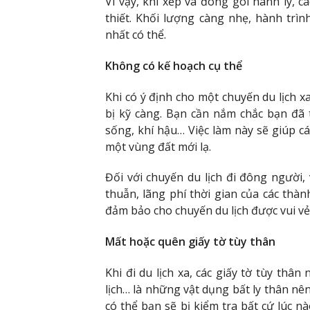
Vì vậy, khi xếp và đóng gói hành lý, 
thiết. Khối lượng càng nhẹ, hành trì
nhất có thể.
Không có kế hoạch cụ thể
Khi có ý định cho một chuyến du lịch x
bị kỹ càng. Bạn cần nắm chắc bạn đã 
sống, khí hậu… Việc làm này sẽ giúp c
một vùng đất mới lạ.
Đối với chuyến du lịch đi đông người
thuẫn, lãng phí thời gian của các thà
đảm bảo cho chuyến du lịch được vui vẻ
Mất hoặc quên giấy tờ tùy thân
Khi đi du lịch xa, các giấy tờ tùy th
lịch… là những vật dụng bất ly thân nê
có thể bạn sẽ bị kiểm tra bất cứ lúc 