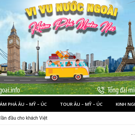
ÁM PHÁ ÂU – MỸ – ÚC
TOUR ÂU – MỸ – ÚC
KINH NG
nên đi đâu, chơi gì?