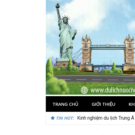
Skip
to
content
TRANG CHỦ
GIỚI THIỆU
KH
TIN HOT:
Du lịch Maldives – Lần đầu 