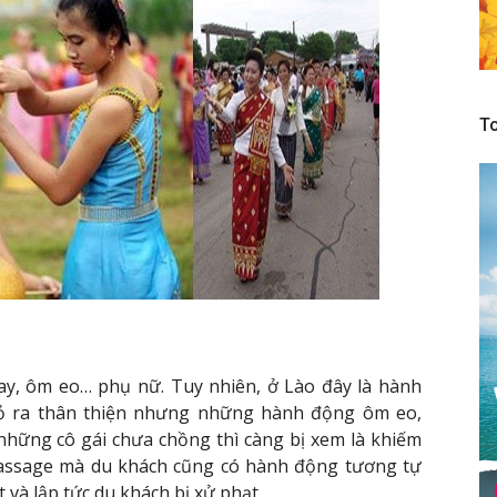
To
ay, ôm eo… phụ nữ. Tuy nhiên, ở Lào đây là hành
tỏ ra thân thiện nhưng những hành động ôm eo,
 những cô gái chưa chồng thì càng bị xem là khiếm
assage mà du khách cũng có hành động tương tự
 và lập tức du khách bị xử phạt.