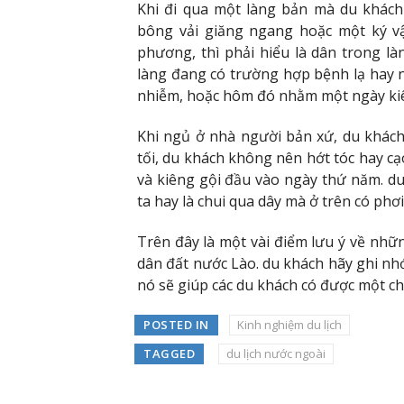
Khi đi qua một làng bản mà du khách
bông vải giăng ngang hoặc một ký vật
phương, thì phải hiểu là dân trong là
làng đang có trường hợp bệnh lạ hay n
nhiễm, hoặc hôm đó nhằm một ngày kiê
Khi ngủ ở nhà người bản xứ, du khác
tối, du khách không nên hớt tóc hay cạ
và kiêng gội đầu vào ngày thứ năm. d
ta hay là chui qua dây mà ở trên có phơ
Trên đây là một vài điểm lưu ý về nhữn
dân đất nước Lào. du khách hãy ghi nhớ
nó sẽ giúp các du khách có được một chu
POSTED IN
Kinh nghiệm du lịch
TAGGED
du lịch nước ngoài