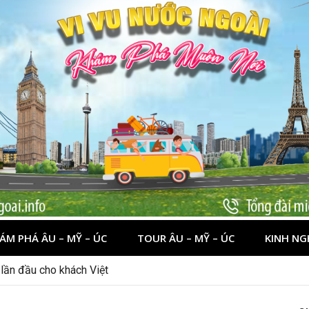
ÁM PHÁ ÂU – MỸ – ÚC
TOUR ÂU – MỸ – ÚC
KINH NG
nên đi đâu, chơi gì?