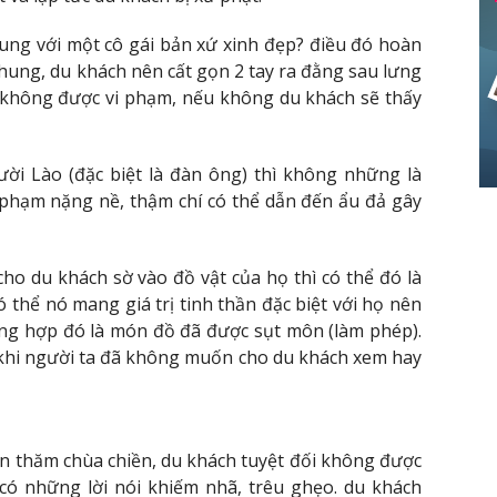
ng với một cô gái bản xứ xinh đẹp? điều đó hoàn
chung, du khách nên cất gọn 2 tay ra đằng sau lưng
n không được vi phạm, nếu không du khách sẽ thấy
ời Lào (đặc biệt là đàn ông) thì không những là
 phạm nặng nề, thậm chí có thể dẫn đến ẩu đả gây
o du khách sờ vào đồ vật của họ thì có thể đó là
thể nó mang giá trị tinh thần đặc biệt với họ nên
ng hợp đó là món đồ đã được sụt môn (làm phép).
 khi người ta đã không muốn cho du khách xem hay
ến thăm chùa chiền, du khách tuyệt đối không được
có những lời nói khiếm nhã, trêu ghẹo. du khách