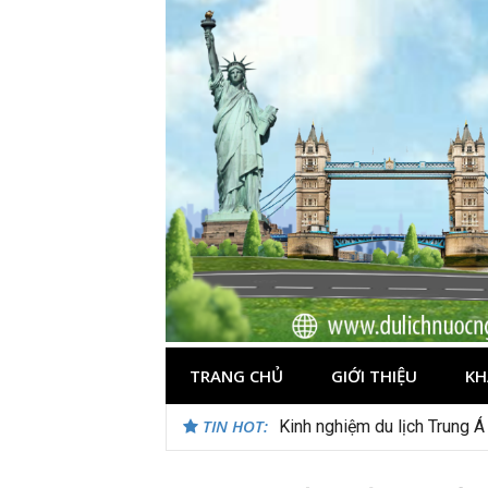
Skip
to
content
TRANG CHỦ
GIỚI THIỆU
KH
TIN HOT:
Du lịch Maldives – Lần đầu 