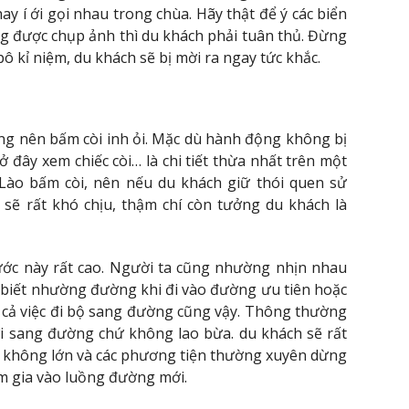
 í ới gọi nhau trong chùa. Hãy thật để ý các biển
g được chụp ảnh thì du khách phải tuân thủ. Đừng
 pô kỉ niệm, du khách sẽ bị mời ra ngay tức khắc.
ng nên bấm còi inh ỏi. Mặc dù hành động không bị
đây xem chiếc còi… là chi tiết thừa nhất trên một
 Lào bấm còi, nên nếu du khách giữ thói quen sử
 sẽ rất khó chịu, thậm chí còn tưởng du khách là
ước này rất cao. Người ta cũng nhường nhịn nhau
 biết nhường đường khi đi vào đường ưu tiên hoặc
 cả việc đi bộ sang đường cũng vậy. Thông thường
ới sang đường chứ không lao bừa. du khách sẽ rất
o không lớn và các phương tiện thường xuyên dừng
am gia vào luồng đường mới.