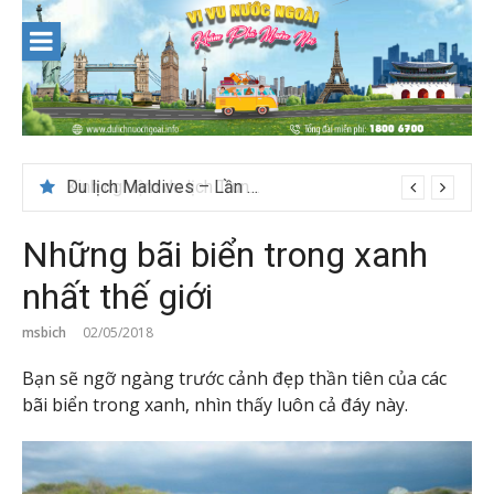
Skip
to
content
Du lịch Maldives – Lần đầu nên đi đâu, chơi gì?
Những bãi biển trong xanh
nhất thế giới
msbich
02/05/2018
Bạn sẽ ngỡ ngàng trước cảnh đẹp thần tiên của các
bãi biển trong xanh, nhìn thấy luôn cả đáy này.