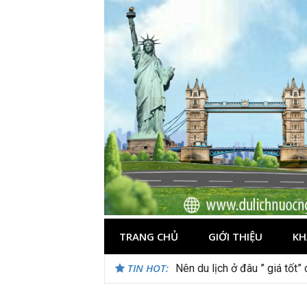
Skip
to
content
TRANG CHỦ
GIỚI THIỆU
KH
TIN HOT:
Nên du lịch ở đâu ” giá tốt”