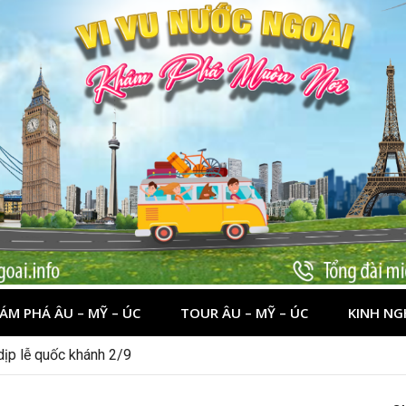
ÁM PHÁ ÂU – MỸ – ÚC
TOUR ÂU – MỸ – ÚC
KINH NG
 dịp lễ quốc khánh 2/9