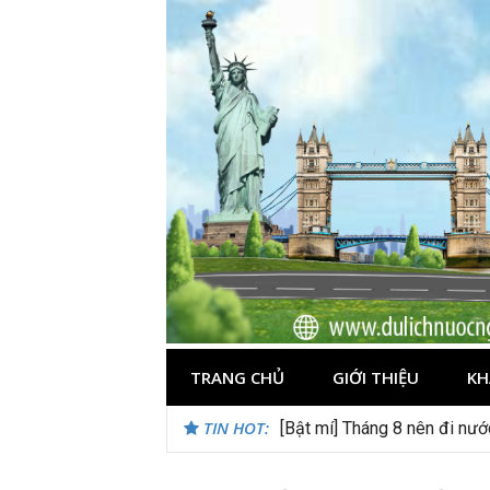
Skip
to
content
TRANG CHỦ
GIỚI THIỆU
KH
TIN HOT:
[Bật mí] Tháng 8 nên đi nư