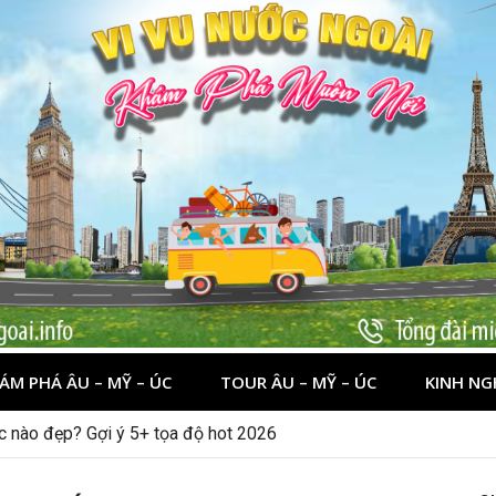
ÁM PHÁ ÂU – MỸ – ÚC
TOUR ÂU – MỸ – ÚC
KINH NG
ớc nào đẹp? Gợi ý 5+ tọa độ hot 2026