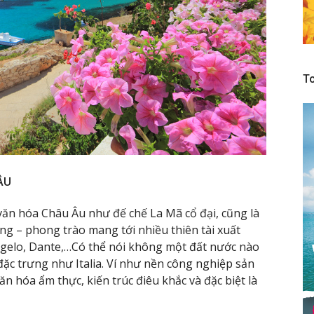
To
ÂU
n văn hóa Châu Âu như đế chế La Mã cổ đại, cũng là
g – phong trào mang tới nhiều thiên tài xuất
ngelo, Dante,…Có thể nói không một đất nước nào
u đặc trưng như Italia. Ví như nền công nghiệp sản
ăn hóa ẩm thực, kiến trúc điêu khắc và đặc biệt là