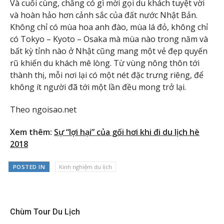
Và cuối cùng, chẳng có gì mời gọi du khách tuyệt vời
và hoàn hảo hơn cảnh sắc của đất nước Nhật Bản.
Không chỉ có mùa hoa anh đào, mùa lá đỏ, không chỉ
có Tokyo – Kyoto – Osaka mà mùa nào trong năm và
bất kỳ tỉnh nào ở Nhật cũng mang một vẻ đẹp quyến
rũ khiến du khách mê lòng. Từ vùng nông thôn tới
thành thị, mỗi nơi lại có một nét đặc trưng riêng, để
không ít người đã tới một lần đều mong trở lại.
Theo ngoisao.net
Xem thêm:
Sự “lợi hại” của gối hơi khi đi du lịch hè
2018
POSTED IN
Kinh nghiệm du lịch
Chùm Tour Du Lịch