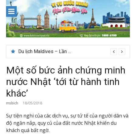
Skip
to
content
Du lịch Maldives – Lần đầu nên đi đâu, chơi gì?
Một số bức ảnh chứng minh
nước Nhật ‘tới từ hành tinh
khác’
msbich
18/05/2018
Sự tiện nghi của các dịch vụ, sự tử tế của người dân và
độ ngăn nắp, quy củ của đất nước Nhật khiến du
khách quá bất ngờ.