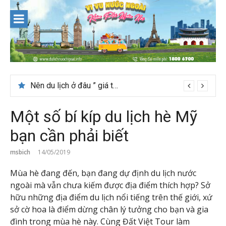
Skip
to
content
Nên du lịch ở đâu ” giá tốt” dịp lễ quốc khánh 2/9
Một số bí kíp du lịch hè Mỹ
bạn cần phải biết
msbich
14/05/2019
Mùa hè đang đến, bạn đang dự định du lịch nước
ngoài mà vẫn chưa kiếm được địa điểm thích hợp? Sở
hữu những địa điểm du lịch nổi tiếng trên thế giới, xứ
sở cờ hoa là điểm dừng chân lý tưởng cho bạn và gia
đình trong mùa hè này. Cùng Đất Việt Tour làm