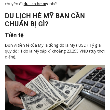
chuyến đi
du lich he my
nhé!
DU LỊCH HÈ MỸ BẠN CẦN
CHUẨN BỊ GÌ?
Tiền tệ
Đơn vị tiền tệ của Mỹ là đồng đô la Mỹ ( USD). Tỷ giá
quy đổi: 1 đô la Mỹ xấp xỉ khoảng 23.255 VNĐ (tùy thời
điểm).