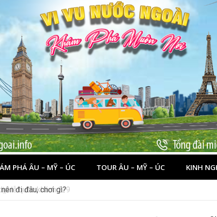
ÁM PHÁ ÂU – MỸ – ÚC
TOUR ÂU – MỸ – ÚC
KINH NG
 dịp lễ quốc khánh 2/9