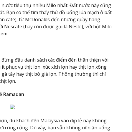
 nước tiêu thụ nhiều Milo nhất. Đất nước này cũng
ất. Bạn có thể tìm thấy thứ đồ uống lúa mạch ở bất
uán café), từ McDonalds đến những quầy hàng
i Nescafe (hay còn được gọi là Neslo), với bột Milo
kem.
n đứng đầu danh sách các điểm đến thân thiện với
ít phục vụ thịt lợn, xúc xích lợn hay thịt lợn xông
ịt gà tây hay thịt bò giả lợn. Thông thường thì chỉ
ịt lợn.
lễ Ramadan
ơn, du khách đến Malaysia vào dịp lễ này không
 nơi công cộng. Dù vậy, bạn vẫn không nên ăn uống