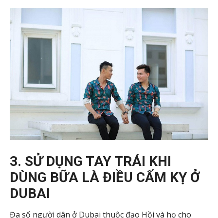
3. SỬ DỤNG TAY TRÁI KHI
DÙNG BỮA LÀ ĐIỀU CẤM KỴ Ở
DUBAI
Đa số người dân ở Dubai thuộc đạo Hồi và họ cho