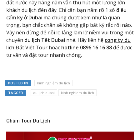
đất nước này hàng năm vẫn thu hút một lượng lớn
khách du lịch đến đây. Chỉ cần bạn nắm rõ 1 số
điều
cấm kỵ ở Duba
i mà chúng được xem như là quan
trọng, bạn chắc chắn sẽ không gặp bất kỳ rắc rối nào.
Vậy nên đừng để nỗi lo lắng làm lỡ niềm vui trong một
chuyến
du lịch Tết Duba
i nhé. Hãy liên hệ
cong ty du
lich
Đất Việt Tour hoặc
hotline 0896 16 16 88
để được
tư vấn và đặt tour nhanh chóng.
POSTED IN
Kinh nghiệm du lịch
TAGGED
du lịch dubai
kinh nghiem du lich
Chùm Tour Du Lịch