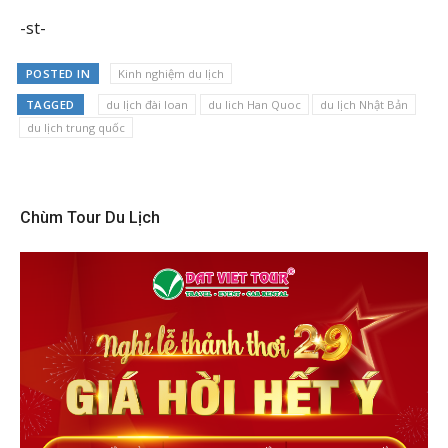
-st-
POSTED IN
Kinh nghiệm du lịch
TAGGED
du lịch đài loan
du lich Han Quoc
du lịch Nhật Bản
du lịch trung quốc
Chùm Tour Du Lịch