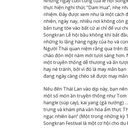
Những ngày cuối cùng của lễ hội Songkr
thực hiện nghi thức “Dam Hua”, nhẹ nh
nhiệm. Đây được xem như là một cách để
nhiên, ngày nay, nhiều nơi không còn 
bắn tung tóe vào bất cứ ai chỉ để vui c
Songkran Lễ hội bầu không khí bắt đầu 
những lo lắng hàng ngày của họ và c
Người Thái quan niệm rằng qua trên đấ
chào đón một năm mới tươi sáng hơn. 
một truyền thống dễ thương và ấn tượn
hay né tránh, bởi vì đó là may mắn bạn
đang ngày càng chéo sẽ được may mắn
Nếu đến Thái Lan vào dịp này, bạn nên
một số món ăn truyền thống như Tom Y
hangle (súp cay), kai yang (gà nướng) 
trưng và khám phá văn hóa ẩm thực Th
ngạc nhiên bạn” (Một trong những kỳ Th
Songkran Festival là một cơ hội cho du