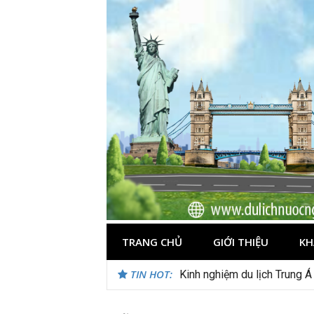
Skip
to
content
TRANG CHỦ
GIỚI THIỆU
KH
TIN HOT:
Kinh nghiệm du lịch Trung Á
Du lịch Maldives – Lần đầu 