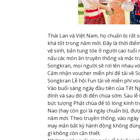
Thái Lan và Việt Nam, họ chuẩn bị rất 
khá tốt trong năm mới. Đây là thời điểm
vệ sinh, bắn tung tóe ở người cao tuổi 
nấu các món ăn truyền thống và mặc tra
Songkran, mọi người sẽ rơi lên nhau v
Cảm nhận voucher miễn phí để tải về S
Songkran Lễ hội Fun tải về miễn phí vo
Vào buổi sáng ngày đầu tiên của Tết N
đình và sau đó đi đến chùa sớm. Sau lễ
bức tượng Phật chùa để tỏ lòng kính t
Nao (hay còn gọi là ngày chuẩn bị), đ
năm mới. Theo truyền thống, vào ngày
may mắn bất kỳ hành động không đúng 
gì không còn cần thiết.