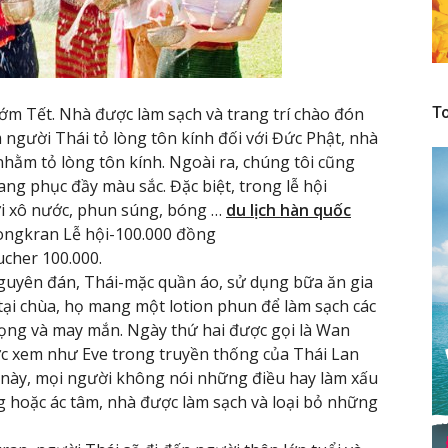
sớm Tết. Nhà được làm sạch và trang trí chào đón
To
 người Thái tỏ lòng tôn kính đối với Đức Phật, nhà
nhằm tỏ lòng tôn kính. Ngoài ra, chúng tôi cũng
ng phục đầy màu sắc. Đặc biệt, trong lễ hội
ới xô nước, phun súng, bóng …
du lịch hàn quốc
ongkran Lễ hội-100.000 đồng
ucher 100.000.
guyên đán, Thái-mặc quần áo, sử dụng bữa ăn gia
 tại chùa, họ mang một lotion phun để làm sạch các
rọng và may mắn. Ngày thứ hai được gọi là Wan
ược xem như Eve trong truyền thống của Thái Lan
 này, mọi người không nói những điều hay làm xấu
hoặc ác tâm, nhà được làm sạch và loại bỏ những