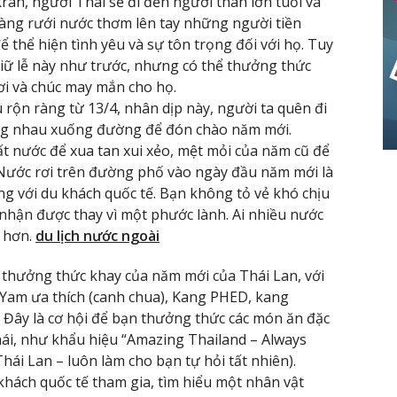
an, người Thái sẽ đi đến người thân lớn tuổi và
àng rưới nước thơm lên tay những người tiền
 thể hiện tình yêu và sự tôn trọng đối với họ. Tuy
giữ lễ này như trước, nhưng có thể thưởng thức
hơi và chúc may mắn cho họ.
rộn ràng từ 13/4, nhân dịp này, người ta quên đi
ùng nhau xuống đường để đón chào năm mới.
t nước để xua tan xui xẻo, mệt mỏi của năm cũ để
Nước rơi trên đường phố vào ngày đầu năm mới là
g với du khách quốc tế. Bạn không tỏ vẻ khó chịu
 nhận được thay vì một phước lành. Ai nhiều nước
 hơn.
du lịch nước ngoài
 thưởng thức khay của năm mới của Thái Lan, với
am ưa thích (canh chua), Kang PHED, kang
… Đây là cơ hội để bạn thưởng thức các món ăn đặc
ái, như khẩu hiệu “Amazing Thailand – Always
ái Lan – luôn làm cho bạn tự hỏi tất nhiên).
 khách quốc tế tham gia, tìm hiểu một nhân vật