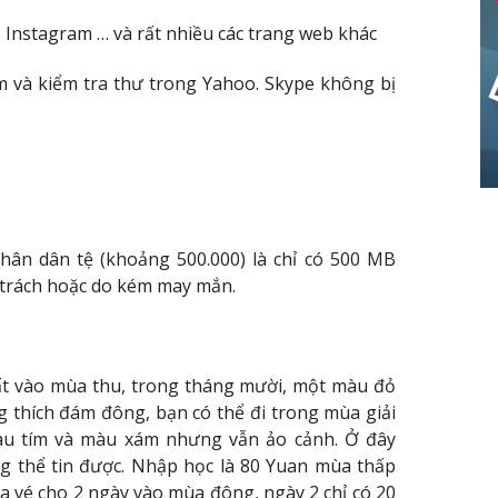
Instagram … và rất nhiều các trang web khác
m và kiểm tra thư trong Yahoo. Skype không bị
nhân dân tệ (khoảng 500.000) là chỉ có 500 MB
ụ trách hoặc do kém may mắn.
ất vào mùa thu, trong tháng mười, một màu đỏ
 thích đám đông, bạn có thể đi trong mùa giải
àu tím và màu xám nhưng vẫn ảo cảnh. Ở đây
g thể tin được. Nhập học là 80 Yuan mùa thấp
a vé cho 2 ngày vào mùa đông, ngày 2 chỉ có 20