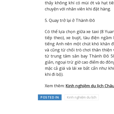
thấy không khí có mùi ớt và hạt ti
chuyện với nhân viên khi đặt hàng.
5. Quay trở lại ở Thành Đô
Có thể lựa chọn giữa xe taxi (8 Yua
tiếp theo), xe buýt, tàu điện ngầm
tiếng Anh nên một chút khó khăn để
và cũng từ chối trò chơi thân thiện
từ trung tâm sân bay Thành Đô 50
giản, ngoại trừ giờ cao điểm do đông
mặc cả giá và lái xe bất cẩn như k
khi đi bộ).
Xem thêm:
Kinh nghiệm du lịch Châu
POSTED IN
Kinh nghiệm du lịch