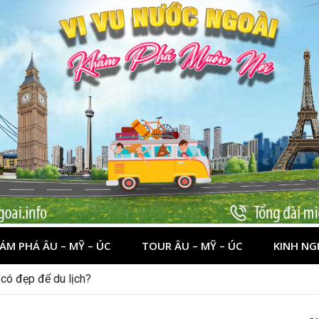
ÁM PHÁ ÂU – MỸ – ÚC
TOUR ÂU – MỸ – ÚC
KINH NG
 lần đầu cho khách Việt