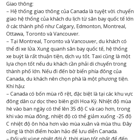
Giao thông:
– Hệ thống giao thông của Canada là tuyệt vời. chuyển
giao hệ thống của khách du lịch từ sân bay quốc tế lớn
ở các thành phố như Calgary, Edmonton, Montreal,
Ottawa, Toronto và Vancouver.
– Tại Montreal, Toronto và Vancouver, du khách có
thể đi xe lửa. Xung quanh sân bay quốc tế, hệ thống
xe buýt là rất thuận tiện, dịch vụ tốt. Taxi cũng là một
lựa chọn tốt nếu du khách cần phải di chuyển trong
thành phố lớn. Nếu đi đến bờ biển phía đông của
Canada, du khách nên chọn phà là một phương tiện.
Khí hậu:
– Canada có bốn mùa rõ rệt, đặc biệt là tại các khu vực
đông dân cư dọc theo biên giới Hoa Kỳ. Nhiệt độ mùa
hè vào ban ngày có thể lên 35 độ C và cao hơn, trong
khi vào mùa đông, nhiệt độ có thể giảm xuống -25 độ
C nhiệt độ ôn hòa hơn vào mùa xuân và mùa thu. Đây
cũng là thời điểm hoàn hảo để lưu diễn Canada.
– Đối với vùng nhiệt đới ở, thời gian tốt nhất để đến