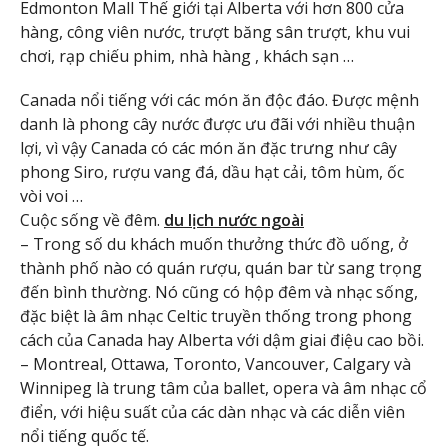
Edmonton Mall Thế giới tại Alberta với hơn 800 cửa
hàng, công viên nước, trượt băng sân trượt, khu vui
chơi, rạp chiếu phim, nhà hàng , khách sạn …
Canada nổi tiếng với các món ăn độc đáo. Được mệnh
danh là phong cây nước được ưu đãi với nhiều thuận
lợi, vì vậy Canada có các món ăn đặc trưng như cây
phong Siro, rượu vang đá, dầu hạt cải, tôm hùm, ốc
vòi voi …
Cuộc sống về đêm.
du lịch nước ngoài
– Trong số du khách muốn thưởng thức đồ uống, ở
thành phố nào có quán rượu, quán bar từ sang trọng
đến bình thường. Nó cũng có hộp đêm và nhạc sống,
đặc biệt là âm nhạc Celtic truyền thống trong phong
cách của Canada hay Alberta với dậm giai điệu cao bồi.
– Montreal, Ottawa, Toronto, Vancouver, Calgary và
Winnipeg là trung tâm của ballet, opera và âm nhạc cổ
điển, với hiệu suất của các dàn nhạc và các diễn viên
nổi tiếng quốc tế.