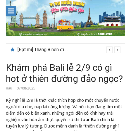
Skip
to
content
[Bật mí] Tháng 8 nên đi nước nào đẹp? Gợi ý 5+ tọa độ hot 2026
Kinh nghiệm du lịch Trung Á lần đầu cho khách Việt
Khám phá Bali lễ 2/9 có gì
hot ở thiên đường đảo ngọc?
Hậu
07/08/2025
Kỳ nghỉ lễ 2/9 là thời khắc thích hợp cho một chuyến nước
ngoài dịu nhẹ, nạp lại năng lượng. Và nếu bạn đang tìm một
điểm đến có biển xanh, những ngôi đền cổ kính hay trải
nghiệm văn hóa ẩm thực quyến rũ thì
tour Bali
chính là
tuyển lựa lý tưởng. Được mệnh danh là “thiên đường nghỉ