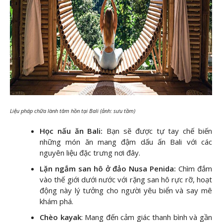
Liệu pháp chữa lành tâm hồn tại Bali (ảnh: sưu tầm)
Học nấu ăn Bali:
Bạn sẽ được tự tay chế biến
những món ăn mang đậm dấu ấn Bali với các
nguyên liệu đặc trưng nơi đây.
Lặn ngắm san hô ở đảo Nusa Penida:
Chìm đắm
vào thế giới dưới nước với rặng san hô rực rỡ, hoạt
động này lý tưởng cho người yêu biển và say mê
khám phá.
Chèo kayak
: Mang đến cảm giác thanh bình và gần