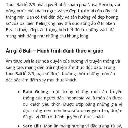
Tour Bali lễ 2/9 nhất quyết phải khám phá Nusa Penida, với
dòng nước biển xanh ngọc và vẻ đẹp tươi mới của dãy cát
trắng mịn. Bạn có thể đến đây và tận hưởng vẻ đẹp hoang
sơ của bãi biển Kelingking hay thả sức sống ảo ở Broken
Beach tuyệt đẹp, ấn tượng hơn hết đó là những vách đá
mang hình dáng như những chú khủng long.
Ăn gì ở Bali – Hành trình đánh thức vị giác
Ẩm thực Bali là sự hòa quyện của hương vị truyền thống và
sáng tạo, mang đến trải nghiệm ẩm thực độc đáo. Trong
tour Bali lễ 2/9, bạn sẽ được thưởng thức những món ăn
đặc sắc làm đắm say mọi thực khách.
Babi Guling
: một trong những món ăn truyền
thống của người dân Indonesia và là món ăn được
du khách yêu thích. Được ướp bằng những gia vị
đặc trưng nên món heo sữa quay giòn tan, đượm
đà gia vị đã trở thành quyến rũ thực khách.
Sate Lilit:
Món ăn mang hương vị đặc trưng từ sả,