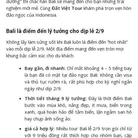
dưỡng” thì chắc hẳn Bali sẽ mang đến cho bạn những trải
nghiệm mới mẻ. Cùng
Đất Việt Tour
khám phá trọn vẹn hòn
đảo ngọc của Indonesia.
Bali là điểm đến lý tưởng cho dịp lễ 2/9
Không lấy làm sửng sốt khi Bali luôn là điểm đến “hot nhất”
vào mỗi dịp lễ 2/9. Một địa điểm mang đến vẹn tròn mọi
khung bậc cảm xúc cho du khách.
Bay gần, đi nhanh:
Chỉ mất khoảng 4 – 5 tiếng bay
là bạn đã có mặt tại đảo ngọc Bali. Không cần visa
và thủ tục rườm rà, rất phù hợp cho kỳ nghỉ ngắn
ngày như dịp 2/9.
Thời tiết tháng 9 lý tưởng:
Đây là thời điểm Bali
bước vào mùa khô, nắng đẹp, ít mưa, biển trong
xanh, quá hoàn hảo để tắm biển, lặn ngắm san hô
hay chụp ảnh sống ảo.
giá cả hợp lý:
Nhiều tour Bali lễ 2/9 trọn gói chỉ từ
với 9 triệu đồng rất thích hợp cho nhóm bạn, cặp