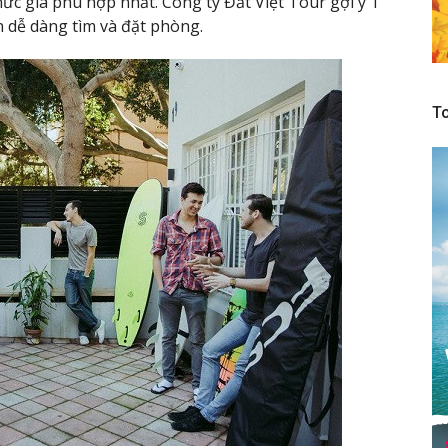
ức giá phù hợp nhất. Công ty Đất Việt Tour gợi ý 1
n dễ dàng tìm và đặt phòng.
To