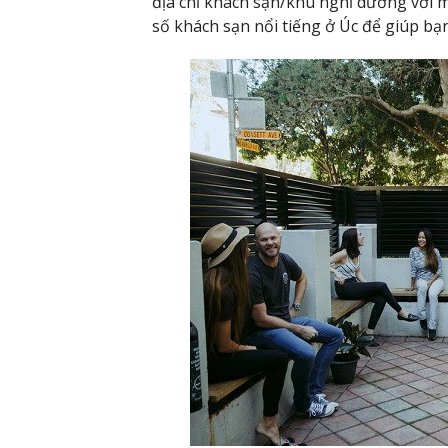
địa chỉ khách sạn/khu nghỉ dưỡng với m
số khách sạn nổi tiếng ở Úc để giúp bạ