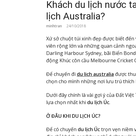
Khách du lịch nước t
lịch Australia?
minhtran
24/10/2018
Xứ sở chuột túi xinh đẹp được biết đến 
viên rộng lớn và những quan cảnh ngo
Darling Harbour Sydney, bãi Biển Bond
động Khúc côn cầu Melbourne Cricket 
Để chuyến đi
du lich australia
được thuậ
chọn cho mình những nơi lưu trú thích 
Dưới đây chính là vài gợi ý của Đất Việ
lựa chọn nhất khi
du lịch Úc
.
Ở ĐÂU KHI DU LỊCH ÚC?
Để có chuyến
du lịch Úc
trọn vẹn niềm v