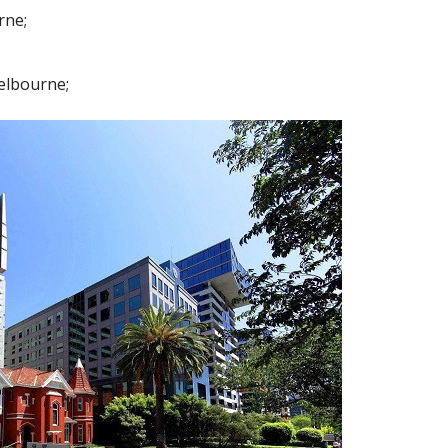
rne;
elbourne;