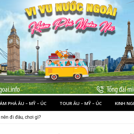
ÁM PHÁ ÂU – MỸ – ÚC
TOUR ÂU – MỸ – ÚC
KINH NG
nên đi đâu, chơi gì?