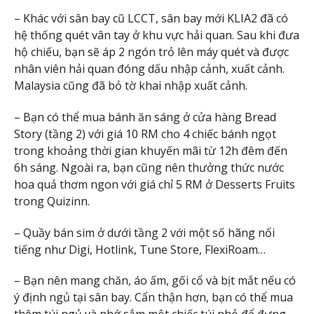
– Khác với sân bay cũ LCCT, sân bay mới KLIA2 đã có
hệ thống quét vân tay ở khu vực hải quan. Sau khi đưa
hộ chiếu, bạn sẽ áp 2 ngón trỏ lên máy quét và được
nhân viên hải quan đóng dấu nhập cảnh, xuất cảnh.
Malaysia cũng đã bỏ tờ khai nhập xuất cảnh.
– Bạn có thể mua bánh ăn sáng ở cửa hàng Bread
Story (tầng 2) với giá 10 RM cho 4 chiếc bánh ngọt
trong khoảng thời gian khuyến mãi từ 12h đêm đến
6h sáng. Ngoài ra, bạn cũng nên thưởng thức nước
hoa quả thơm ngon với giá chỉ 5 RM ở Desserts Fruits
trong Quizinn.
– Quầy bán sim ở dưới tầng 2 với một số hãng nổi
tiếng như Digi, Hotlink, Tune Store, FlexiRoam…
– Bạn nên mang chăn, áo ấm, gối cổ và bịt mắt nếu có
ý định ngủ tại sân bay. Cẩn thận hơn, bạn có thể mua