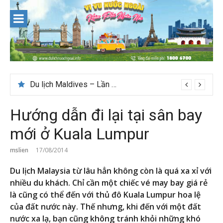
Skip
to
content
Du lịch Maldives – Lần đầu nên đi đâu, chơi gì?
Hướng dẫn đi lại tại sân bay
mới ở Kuala Lumpur
mslien
17/08/2014
Du lịch Malaysia từ lâu hẳn không còn là quá xa xỉ với
nhiều du khách. Chỉ cần một chiếc vé may bay giá rẻ
là cũng có thể đến với thủ đô Kuala Lumpur hoa lệ
của đất nước này. Thế nhưng, khi đến với một đất
nước xa lạ, bạn cũng không tránh khỏi những khó