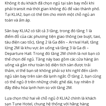
Không ít du khách đã chọn ngủ tại sân bay mỗi khi
phải transit mà thời gian không đủ để vào thành phố.
Tại KLIA2, bạn có thể tìm cho mình một chỗ ngủ an
toàn và ấm áp.
Sân bay KLIA2 có tất cả 3 tầng, trong đó tầng 1 là
điểm đỗ của các phương tiện giao thông (xe buýt, taxi,
tàu điện cao tốc), tầng 2 là Ga đến – Arrival Hall, tầng
lửng 2M là khu vực ăn uống và tầng 3 là Ga đi –
Departure Hall. Trong đó tầng 2M chính là nơi bạn có
thể chọn để ngủ. Tầng này bao gồm các cửa hàng ăn
uống và gần như toàn bộ diện tích sàn được trải
thảm, vì thế bạn sẽ không phải sợ khi nghĩ đến cảnh
ngủ sân bay trên sàn đá lạnh ngắt. Ở tầng 2, bạn cũng
có thể ngủ ở trên những chiếc ghế dài, tuy nhiên ở
đây điều hòa lạnh hơn so với tầng 2M.
Lựa chọn thứ hai về chỗ ngủ ở KLIA2 chính là khách
sạn Tune Hotel, chung hệ thống với hãng hàng