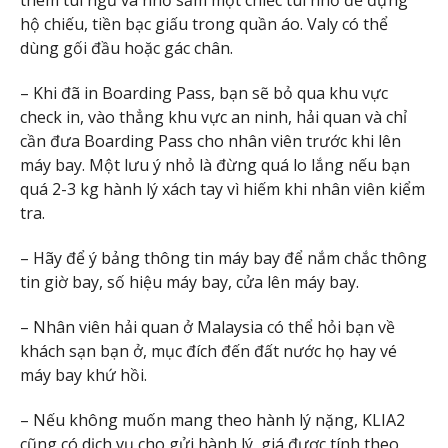
thêm túi ngủ và nhớ sắm một chiếc túi nhỏ để đựng
hộ chiếu, tiền bạc giấu trong quần áo. Valy có thể
dùng gối đầu hoặc gác chân.
– Khi đã in Boarding Pass, bạn sẽ bỏ qua khu vực
check in, vào thẳng khu vực an ninh, hải quan và chỉ
cần đưa Boarding Pass cho nhân viên trước khi lên
máy bay. Một lưu ý nhỏ là đừng quá lo lắng nếu bạn
quá 2-3 kg hành lý xách tay vì hiếm khi nhân viên kiểm
tra.
– Hãy để ý bảng thông tin máy bay để nắm chắc thông
tin giờ bay, số hiệu máy bay, cửa lên máy bay.
– Nhân viên hải quan ở Malaysia có thể hỏi bạn về
khách sạn bạn ở, mục đích đến đất nước họ hay vé
máy bay khứ hồi.
– Nếu không muốn mang theo hành lý nặng, KLIA2
cũng có dịch vụ cho gửi hành lý, giá được tính theo