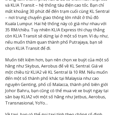
và KLIA Transit – hệ thống tàu điện cao tốc. Bạn chỉ
mất khoảng 30 phút để đến trạm cuối cùng KL Sentral
– nơi trung chuyển giao thông lớn nhất ở thủ đô
Kuala Lumpur. Hai hệ thống này có giá như nhau với
35 RM/chiều. Tuy nhiên KLIA Express thì chạy thẳng
còn KLIA Transit sẽ dừng lại ở một số trạm. Ví dụ như,
nếu muốn thăm quan thành phố Putrajaya, bạn sẽ
chọn KLIA Transit để đi.
Muốn tiết kiệm hơn, bạn nên chọn xe buýt của một số
hãng như Skybus, Aerobus để về KL Sentral. Giá vé
một chiều từ KLIA2 về KL Sentral là 10 RM. Nếu muốn
đến một số thành phố khác tại Malaysia như cao
nguyên Genting, phố cổ Malacca, thành phố biên giới
Johor Bahru, bạn cũng có thể mua vé xe buýt ngay tại
sân bay KLIA2 với một số hãng như Jetbus, Aerobus,
Transnasional, YoYo…
Về taxi, bạn có thể gọi taxi tính theo chặng cố định