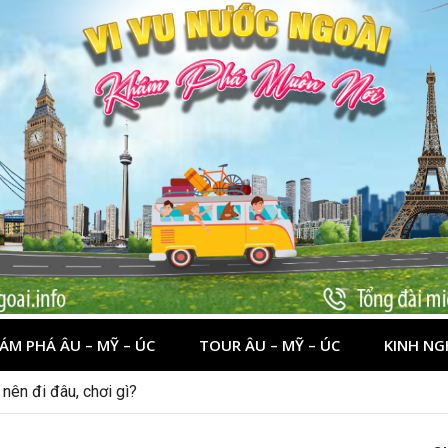
ÁM PHÁ ÂU – MỸ – ÚC
TOUR ÂU – MỸ – ÚC
KINH NG
nên đi đâu, chơi gì?