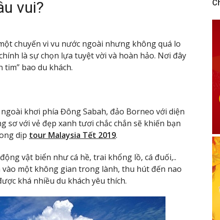
âu vui?
C
ột chuyến vi vu nước ngoài nhưng không quá lo
chính là sự chọn lựa tuyệt vời và hoàn hảo. Nơi đây
n tim” bao du khách.
N
ngoài khơi phía Đông Sabah, đảo Borneo với diện
g sơ với vẻ đẹp xanh tươi chắc chắn sẽ khiến bạn
rong dịp
tour Malaysia Tết 2019
.
ng vật biển như cá hề, trai khổng lồ, cá đuối,..
h vào một không gian trong lành, thu hút đến nao
được khá nhiều du khách yêu thích.