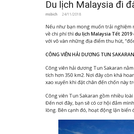
Du lịch Malaysia đi đ
msbich
24/11/2018
Nếu như bạn mong muốn trải nghiệm m
về chi phí thì
du lịch Malaysia Tết 2019
với vô vàn những địa điểm thu hút, “đố
CÔNG VIÊN HẢI DƯƠNG TUN SAKARA
Công viên hải dương Tun Sakaran nằm 
tích hơn 350 km2. Nơi đây còn khá hoan
xao xuyến khi đặt chân đến chốn này t
Công viên Tun Sakaran gồm nhiều loài độ
Đến nơi đây, bạn sẽ có cơ hội đắm mìn
lòng. Bên cạnh đó, hoạt động lặn biển 