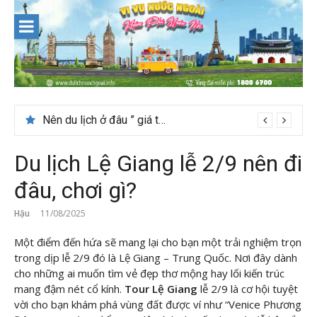
Skip
to
content
Nên du lịch ở đâu ” giá tốt” dịp lễ quốc khánh 2/9
Thời tiết tháng 7 ở Đài Loan có đẹp để du lịch?
Du lịch Lệ Giang lễ 2/9 nên đi
đâu, chơi gì?
Hậu
11/08/2025
Một điểm đến hứa sẽ mang lại cho bạn một trải nghiệm trọn
trong dịp lễ 2/9 đó là Lệ Giang – Trung Quốc. Nơi đây dành
cho những ai muốn tìm vẻ đẹp thơ mộng hay lối kiến trúc
mang đậm nét cổ kính.
Tour Lệ Giang
lễ 2/9 là cơ hội tuyệt
vời cho bạn khám phá vùng đất được ví như “Venice Phương