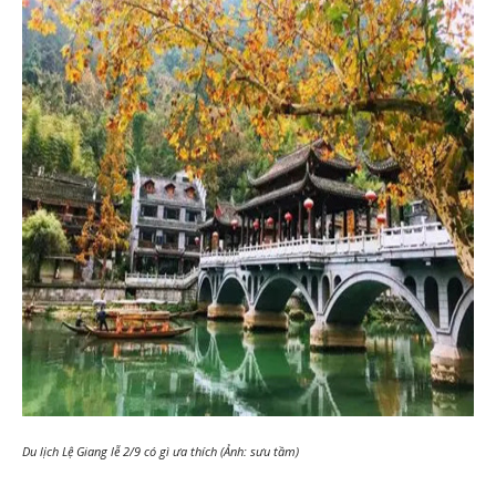
Du lịch Lệ Giang lễ 2/9 có gì ưa thích (Ảnh: sưu tầm)