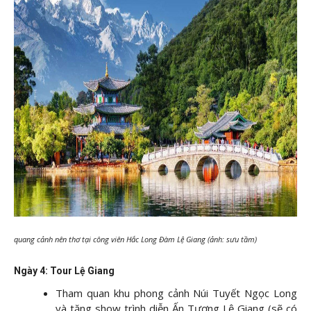
quang cảnh nên thơ tại công viên Hắc Long Đàm Lệ Giang (ảnh: sưu tầm)
Ngày 4: Tour Lệ Giang
Tham quan khu phong cảnh Núi Tuyết Ngọc Long
và tặng show trình diễn Ấn Tượng Lệ Giang (sẽ có