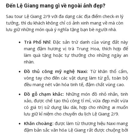
Đến Lệ Giang mang gì về ngoài ảnh đẹp?
Sau tour Lệ Giang 2/9 với đa dạng các địa điểm check-in lý
tưởng, thì du khách không chỉ có ảnh xinh mang về mà còn
lưu giữ những món quà ý nghĩa tặng bạn bè người nhà.
Trà Phổ Nhĩ
: Đặc sản trứ danh của vùng đất này
mang đậm hương vị trà Trung Hoa, thích hợp để
làm quà tặng hoặc tự thưởng cho những ngày an
nhàn.
Đồ thủ công mỹ nghệ Naxi:
Từ khăn thổ cẩm,
vòng tay cho đến các vật dụng làm từ gỗ, toàn bộ
đều mang nét văn hóa tinh tế, đậm chất vùng cao.
Đồ gỗ chạm khắc:
Những món đồ nhỏ nhắn, tinh
xảo, được chế tạo thủ công tỉ mỉ, vừa đẹp mắt vừa
có giá trị sử dụng lâu dài, hợp cho những ai muốn
lưu giữ kỉ niệm cho chuyến du lịch Lệ Giang 2/9.
Khăn choàng:
được làm từ thương hiệu Naxi mang
đậm bản sắc văn hóa Lệ Giang rất được chuộng bởi