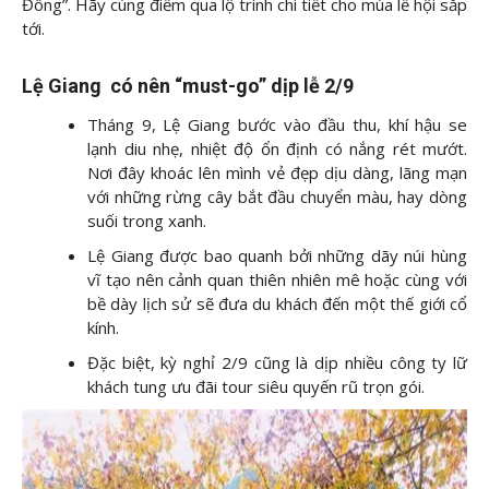
Đông”. Hãy cùng
điểm qua lộ trình chi tiết cho mùa lễ hội sắp
tới.
Lệ Giang có nên “must-go” dịp lễ 2/9
Tháng 9, Lệ Giang bước vào đầu thu, khí hậu se
lạnh diu nhẹ, nhiệt độ ổn định có nắng rét mướt.
Nơi đây khoác lên mình vẻ đẹp dịu dàng, lãng mạn
với những rừng cây bắt đầu chuyển màu, hay dòng
suối trong xanh.
Lệ Giang được bao quanh bởi những dãy núi hùng
vĩ tạo nên cảnh quan thiên nhiên mê hoặc cùng với
bề dày lịch sử sẽ đưa du khách đến một thế giới cổ
kính.
Đặc biệt, kỳ nghỉ 2/9 cũng là dịp nhiều công ty lữ
khách tung ưu đãi tour siêu quyến rũ trọn gói.