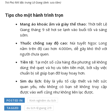
Trà Phú Nhĩ đặc trưng Lệ Giang (ảnh: sưu tầm)
Tips cho một hành trình trọn
Mang áo khoác ấm và giày thể thao:
Thời tiết Lệ
Giang tháng 9 sẽ hơi se lạnh vào buổi tối và sáng
sớm.
Thuốc chống say độ cao:
Núi tuyết Ngọc Long
nằm trên độ cao hơn 4.000m, dễ gây khó thở với
người chưa quen.
Tiền tệ:
Tại một số cửa hàng địa phương sẽ không
dùng thẻ quẹt và họ ưu tiên tiền mặt, bởi vậy việc
chuẩn bị sẽ giúp bạn đỡ loay hoay hơn.
Sim du lịch:
Đây là yếu tố cấp thiết và hết sức
quan yếu, nếu không có bạn sẽ không truy cập
được vào wifi cũng như không liên lạc được.
POSTED IN
Kinh nghiệm du lịch
TAGGED
du lịch lệ giang 2/9