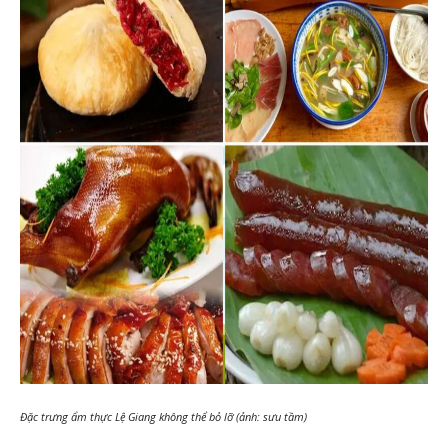
Đặc trưng ẩm thực Lệ Giang không thể bỏ lỡ (ảnh: sưu tầm)