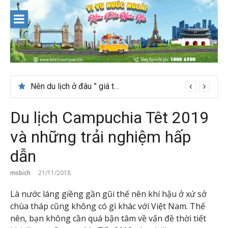
Skip
to
content
Nên du lịch ở đâu ” giá tốt” dịp lễ quốc khánh 2/9
Thời tiết tháng 7 ở Đài Loan có đẹp để du lịch?
Du lịch Campuchia Têt 2019
và những trải nghiệm hấp
dẫn
msbich
21/11/2018
Là nước láng giềng gần gũi thế nên khí hậu ở xứ sở
chùa tháp cũng không có gì khác với Việt Nam. Thế
nên, bạn không cần quá bận tâm về vấn đề thời tiết