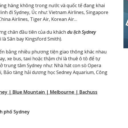
ãng hàng không trong nước và quốc tế đang khai
nh đi Sydney, Úc như: Vietnam Airlines, Singapore
 China Airlines, Tiger Air, Korean Air…
ừng chân đầu tiên của du khách
du lịch Sydney
i là Sân bay Kingsford Smith).
uyển bằng nhiều phương tiện giao thông khác nhau
y, xe bus, taxi hoặc thậm chí là thuê ô tô để tự
 ở trung tâm Sydney như: Nhà hát con sò Opera
i, Bảo tàng hải dương học Sedney Aquarium, Công
dney | Blue Mountain | Melbourne | Bachuss
nh phố Sydney