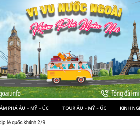
ÁM PHÁ ÂU – MỸ – ÚC
TOUR ÂU – MỸ – ÚC
KINH NG
ớc nào đẹp? Gợi ý 5+ tọa độ hot 2026