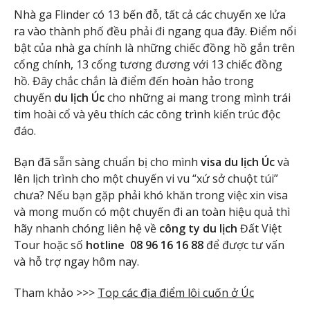
Nhà ga Flinder có 13 bến đỗ, tất cả các chuyến xe lửa
ra vào thành phố đều phải đi ngang qua đây. Điểm nổi
bật của nhà ga chính là những chiếc đồng hồ gắn trên
cổng chính, 13 cổng tương đương với 13 chiếc đồng
hồ. Đây chắc chắn là điểm đến hoàn hảo trong
chuyến
du lịch Úc
cho những ai mang trong mình trái
tim hoài cổ và yêu thích các công trình kiến trúc độc
đáo.
Bạn đã sẵn sàng chuẩn bị cho mình
visa du lịch Úc
và
lên lịch trình cho một chuyến vi vu “xứ sở chuột túi”
chưa? Nếu bạn gặp phải khó khăn trong việc xin visa
và mong muốn có một chuyến đi an toàn hiệu quả thì
hãy nhanh chóng liên hệ về
công ty du lịch
Đất Việt
Tour hoặc số
hotline 08 96 16 16 88
để được tư vấn
và hỗ trợ ngay hôm nay.
Tham khảo >>>
Top các địa điểm lôi cuốn ở Úc