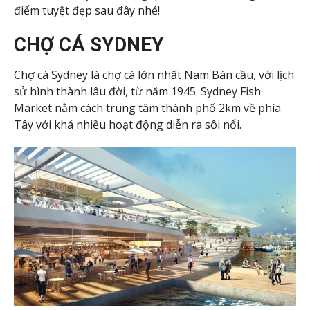
điểm tuyệt đẹp sau đây nhé!
CHỢ CÁ SYDNEY
Chợ cá Sydney là chợ cá lớn nhất Nam Bán cầu, với lịch
sử hình thành lâu đời, từ năm 1945. Sydney Fish
Market nằm cách trung tâm thành phố 2km về phía
Tây với khá nhiều hoạt động diễn ra sôi nổi.