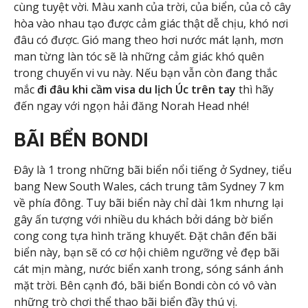
cùng tuyệt vời. Màu xanh của trời, của biển, của cỏ cây
hòa vào nhau tạo được cảm giác thật dễ chịu, khó nơi
đâu có được. Gió mang theo hơi nước mát lạnh, mơn
man từng làn tóc sẽ là những cảm giác khó quên
trong chuyến vi vu này. Nếu bạn vẫn còn đang thắc
mắc
đi đâu khi cầm visa du lịch Úc trên tay
thì hãy
đến ngay với ngọn hải đăng Norah Head nhé!
BÃI BỂN BONDI
Đây là 1 trong những bãi biển nổi tiếng ở Sydney, tiểu
bang New South Wales, cách trung tâm Sydney 7 km
về phía đông. Tuy bãi biển này chỉ dài 1km nhưng lại
gây ấn tượng với nhiều du khách bởi dáng bờ biển
cong cong tựa hình trăng khuyết. Đặt chân đến bãi
biển này, bạn sẽ có cơ hội chiêm ngưỡng vẻ đẹp bãi
cát mịn màng, nước biển xanh trong, sóng sánh ánh
mặt trời. Bên cạnh đó, bãi biển Bondi còn có vô vàn
những trò chơi thể thao bãi biển đầy thú vị.