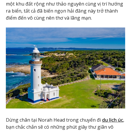
một khu đất rộng như thảo nguyên cùng vị trí hướng
ra biển, tất cả đã biến ngọn hải đăng này trở thành
điểm đến vô cùng nên thơ và lãng mạn.
Dừng chân tại Norah Head trong chuyến đi
du lịch úc
,
bạn chắc chắn sẽ có những phút giây thư giãn vô