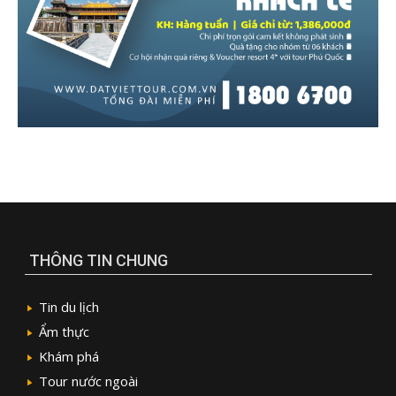
THÔNG TIN CHUNG
Tin du lịch
Ẩm thực
Khám phá
Tour nước ngoài