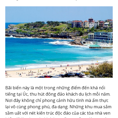
Bãi biển này là một trong những điểm đến khá nổi
tiếng tại Úc, thu hút đông đảo khách du lịch mỗi năm.
Nơi đây không chỉ phong cảnh hữu tình mà ẩm thực
lại vô cùng phong phú, đa dạng. Những khu mua sắm
sầm uất với nét kiến trúc độc đáo của các tòa nhà ven