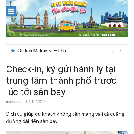
Skip
to
content
Du lịch Maldives – Lần đầu nên đi đâu, chơi gì?
Check-in, ký gửi hành lý tại
trung tâm thành phố trước
lúc tới sân bay
minhtran
04/12/2017
Dịch vụ giúp du khách không cần mang vali cả quãng
đường dài đến sân bay.