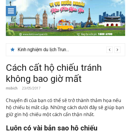
Skip
to
content
Du lịch Maldives – Lần đầu nên đi đâu, chơi gì?
Kinh nghiệm du lịch Trung Á lần đầu cho khách Việt
Cách cất hộ chiếu tránh
không bao giờ mất
msbich
23/05/2017
Chuyến đi của bạn có thể sẽ trở thành thảm họa nếu
hộ chiếu bị mất cắp. Những cách dưới đây sẽ giúp bạn
giữ gìn hộ chiếu một cách cẩn thận nhất.
Luôn có vài bản sao hộ chiếu