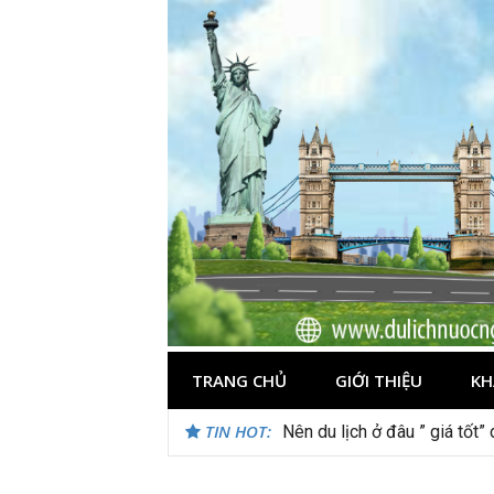
Skip
to
content
TRANG CHỦ
GIỚI THIỆU
KH
TIN HOT:
Nên du lịch ở đâu ” giá tốt”