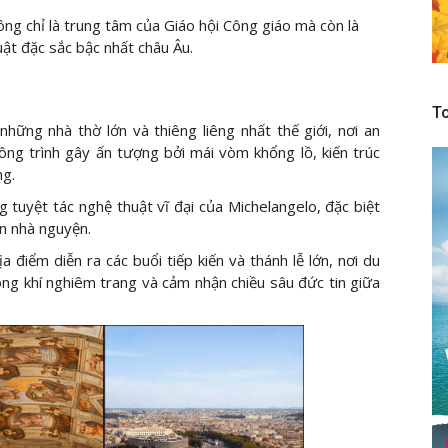
ng chỉ là trung tâm của Giáo hội Công giáo mà còn là
huật đặc sắc bậc nhất châu Âu.
To
hững nhà thờ lớn và thiêng liêng nhất thế giới, nơi an
ng trình gây ấn tượng bởi mái vòm khổng lồ, kiến trúc
ng.
g tuyệt tác nghệ thuật vĩ đại của Michelangelo, đặc biệt
ần nhà nguyện.
ịa điểm diễn ra các buổi tiếp kiến và thánh lễ lớn, nơi du
ng khí nghiêm trang và cảm nhận chiều sâu đức tin giữa