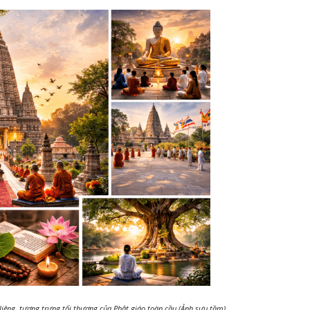
 liêng, tượng trưng tối thượng của Phật giáo toàn cầu (Ảnh sưu tầm)