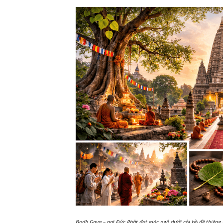
Bodh Gaya – nơi Đức Phật đạt giác ngộ dưới cội bồ đề thiêng