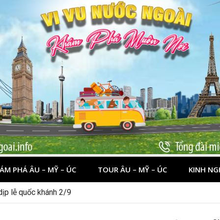
ÁM PHÁ ÂU – MỸ – ÚC
TOUR ÂU – MỸ – ÚC
KINH NG
 dịp lễ quốc khánh 2/9