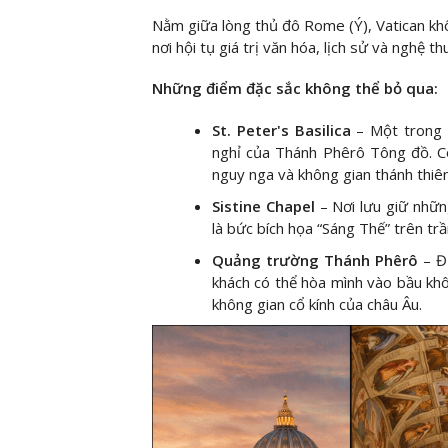
Nằm giữa lòng thủ đô Rome (Ý), Vatican khô
nơi hội tụ giá trị văn hóa, lịch sử và nghệ t
Những điểm đặc sắc không thể bỏ qua:
St. Peter's Basilica
– Một trong n
nghỉ của Thánh Phêrô Tông đồ. Cô
nguy nga và không gian thánh thiê
Sistine Chapel
– Nơi lưu giữ nhữn
là bức bích họa “Sáng Thế” trên tr
Quảng trường Thánh Phêrô
– Đ
khách có thể hòa mình vào bầu khô
không gian cổ kính của châu Âu.