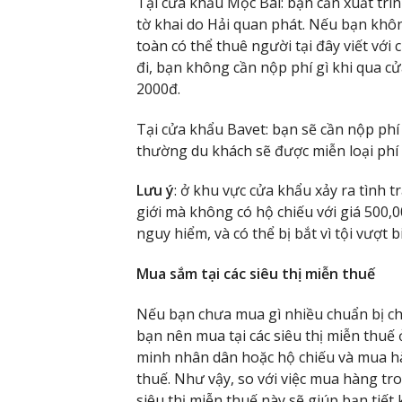
Tại cửa khẩu Mộc Bài: bạn cần xuất trì
tờ khai do Hải quan phát. Nếu bạn khô
toàn có thể thuê người tại đây viết với c
đi, bạn không cần nộp phí gì khi qua cử
2000đ.
Tại cửa khẩu Bavet: bạn sẽ cần nộp phí 
thường du khách sẽ được miễn loại phí 
Lưu ý
: ở khu vực cửa khẩu xảy ra tình t
giới mà không có hộ chiếu với giá 500,
nguy hiểm, và có thể bị bắt vì tội vượt b
Mua sắm tại các siêu thị miễn thuế
Nếu bạn chưa mua gì nhiều chuẩn bị cho
bạn nên mua tại các siêu thị miễn thuế 
minh nhân dân hoặc hộ chiếu và mua hà
thuế. Như vậy, so với việc mua hàng tr
siêu thị miễn thuế này sẽ giúp bạn tiết 