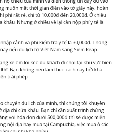
nh hộ chiếu của mình và điền thông tin đầy đủ vào
ng muốn mất thời gian điền vào tờ giấy này, hoàn
hi phí rất rẻ, chỉ từ 10,000đ đến 20,000đ. Ở chiều
a khẩu. Nhưng ở chiều về lại cần nộp phí y tế là
nhập cảnh và phí kiểm tra y tế là 30,000đ. Thông
này nếu du lịch từ Việt Nam sang Siem Reap.
rạng xe ôm lôi kéo du khách đi chơi tại khu vực biên
000đ. Bạn không nên làm theo cách này bởi khá
iên trái phép.
 chuyến du lịch của mình, thì chúng tôi khuyên
ở địa chỉ cửa khẩu. Bạn chỉ cần xuất trình chứng
ng với hóa đơn dưới 500,000đ thì sẽ được miễn
ong nội địa hay mua tại Campuchia, việc mua ở các
kiệm chi phí khá nhiều.