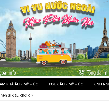
ÁM PHÁ ÂU – MỸ – ÚC
TOUR ÂU – MỸ – ÚC
KINH NG
nên đi đâu, chơi gì?