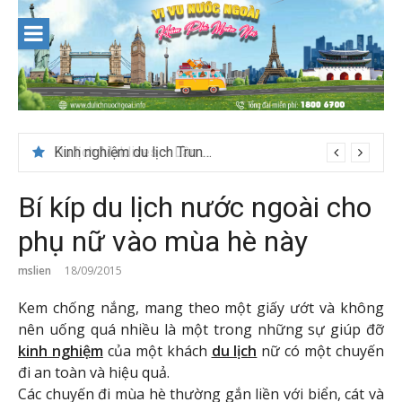
Skip
to
content
Du lịch Maldives – Lần đầu nên đi đâu, chơi gì?
Bí kíp du lịch nước ngoài cho
phụ nữ vào mùa hè này
mslien
18/09/2015
Kem chống nắng, mang theo một giấy ướt và không
nên uống quá nhiều là một trong những sự giúp đỡ
kinh nghiệm
của một khách
du lịch
nữ có một chuyến
đi an toàn và hiệu quả.
Các chuyến đi mùa hè thường gắn liền với biển, cát và