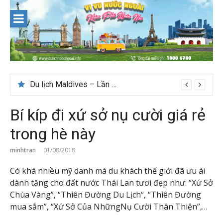
Skip
to
content
Du lịch Maldives – Lần đầu nên đi đâu, chơi gì?
Nên du lịch ở đâu ” giá tốt” dịp lễ quốc khánh 2/9
Bí kíp đi xứ sở nụ cười giá rẻ
trong hè này
minhtran
01/08/2018
Có khá nhiều mỹ danh mà du khách thế giới đã ưu ái
dành tặng cho đất nước Thái Lan tươi đẹp như: “Xứ Sở
Chùa Vàng”, “Thiên Đường Du Lịch“, “Thiên Đường
mua sắm”, “Xứ Sở Của NhữngNụ Cười Thân Thiện”,…