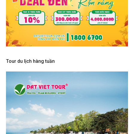
Tour du lịch hàng tuần