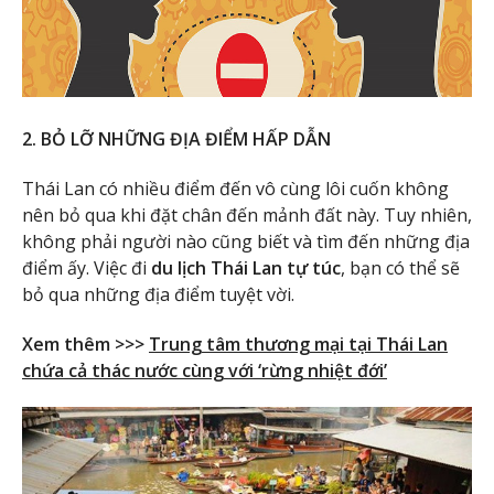
2. BỎ LỠ NHỮNG ĐỊA ĐIỂM HẤP DẪN
Thái Lan có nhiều điểm đến vô cùng lôi cuốn không
nên bỏ qua khi đặt chân đến mảnh đất này. Tuy nhiên,
không phải người nào cũng biết và tìm đến những địa
điểm ấy. Việc đi
du lịch Thái Lan tự túc
, bạn có thể sẽ
bỏ qua những địa điểm tuyệt vời.
Xem thêm >>>
Trung tâm thương mại tại Thái Lan
chứa cả thác nước cùng với ‘rừng nhiệt đới’