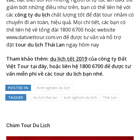
giảm bớt những điều như trên, bạn có thể liên hệ với
các
công ty du lịch
chất lượng tốt để đặt tour nhằm có
chuyến đi an toàn, hiệu quả. Mọi chi tiết, các bạn có
thể liên hệ về tổng đài 1800 6700 hoặc website
www.datviettour.com.vn để được tư vấn và hỗ trợ
đặt
tour du lịch Thái Lan
ngay hôm nay
Tham khảo thêm:
du lịch tết 2019
của công ty Đất
Việt Tour tại đây, hoặc liên hệ 1800 6700 để được tư
vấn miễn phí về các tour du lịch bạn nhé.
POSTED IN
Kinh nghiệm du lịch
TAGGED
du lich thai lan
kinh nghiem du lich
Thái Lan
Chùm Tour Du Lịch