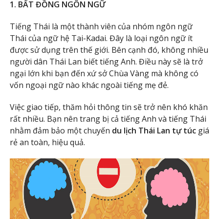
1. BẤT ĐỒNG NGÔN NGỮ
Tiếng Thái là một thành viên của nhóm ngôn ngữ
Thái của ngữ hệ Tai-Kadai. Đây là loại ngôn ngữ ít
được sử dụng trên thế giới. Bên cạnh đó, không nhiều
người dân Thái Lan biết tiếng Anh. Điều này sẽ là trở
ngại lớn khi bạn đến xứ sở Chùa Vàng mà không có
vốn ngoại ngữ nào khác ngoài tiếng mẹ đẻ.
Việc giao tiếp, thăm hỏi thông tin sẽ trở nên khó khăn
rất nhiều. Bạn nên trang bị cả tiếng Anh và tiếng Thái
nhằm đảm bảo một chuyến
du lịch Thái Lan tự túc
giá
rẻ an toàn, hiệu quả.