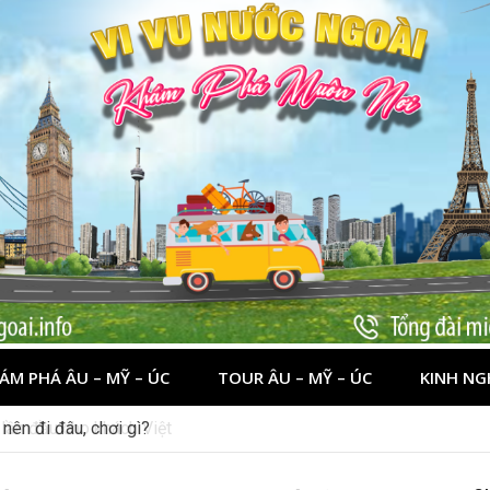
ÁM PHÁ ÂU – MỸ – ÚC
TOUR ÂU – MỸ – ÚC
KINH NG
nên đi đâu, chơi gì?