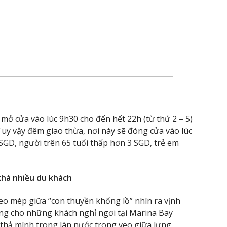
 cửa vào lúc 9h30 cho đến hết 22h (từ thứ 2 – 5)
 Tuy vậy đêm giao thừa, nơi này sẽ đóng cửa vào lúc
 SGD, người trên 65 tuổi thấp hơn 3 SGD, trẻ em
khá nhiều du khách
eo mép giữa “con thuyền khổng lồ” nhìn ra vịnh
riêng cho những khách nghỉ ngơi tại Marina Bay
 thả mình trong làn nước trong veo giữa lưng