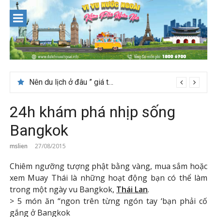
Skip
to
content
Nên du lịch ở đâu ” giá tốt” dịp lễ quốc khánh 2/9
24h khám phá nhịp sống
Bangkok
mslien
27/08/2015
Chiêm ngưỡng tượng phật bằng vàng, mua sắm hoặc
xem Muay Thái là những hoạt động bạn có thể làm
trong một ngày vu Bangkok,
Thái Lan
.
> 5 món ăn “ngon trên từng ngón tay ‘bạn phải cố
gắng ở Bangkok