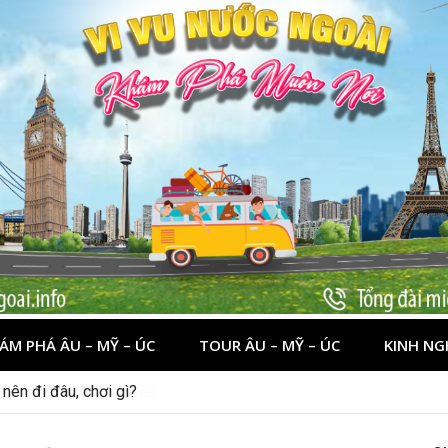
ÁM PHÁ ÂU – MỸ – ÚC
TOUR ÂU – MỸ – ÚC
KINH NG
nên đi đâu, chơi gì?