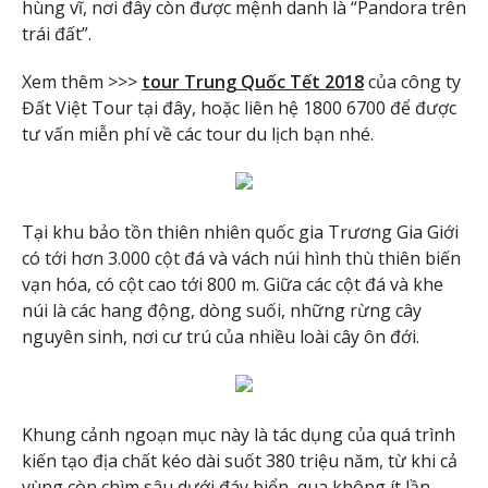
hùng vĩ, nơi đây còn được mệnh danh là “Pandora trên
trái đất”.
Xem thêm >>>
tour Trung Quốc Tết 2018
của công ty
Đất Việt Tour tại đây, hoặc liên hệ 1800 6700 để được
tư vấn miễn phí về các tour du lịch bạn nhé.
Tại khu bảo tồn thiên nhiên quốc gia Trương Gia Giới
có tới hơn 3.000 cột đá và vách núi hình thù thiên biến
vạn hóa, có cột cao tới 800 m. Giữa các cột đá và khe
núi là các hang động, dòng suối, những rừng cây
nguyên sinh, nơi cư trú của nhiều loài cây ôn đới.
Khung cảnh ngoạn mục này là tác dụng của quá trình
kiến tạo địa chất kéo dài suốt 380 triệu năm, từ khi cả
vùng còn chìm sâu dưới đáy biển, qua không ít lần