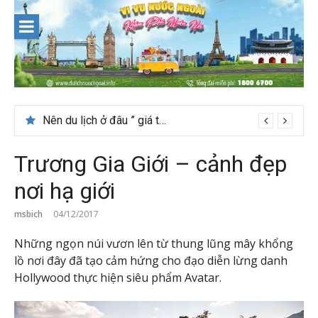
Skip
to
content
Nên du lịch ở đâu ” giá tốt” dịp lễ quốc khánh 2/9
Trương Gia Giới – cảnh đẹp
nơi hạ giới
msbich
04/12/2017
Những ngọn núi vươn lên từ thung lũng mây khổng
lồ nơi đây đã tạo cảm hứng cho đạo diễn lừng danh
Hollywood thực hiện siêu phẩm Avatar.