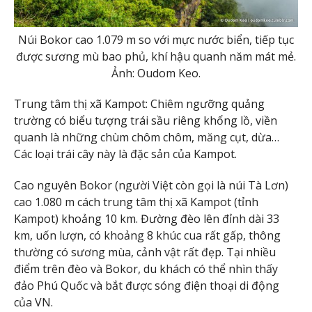
Núi Bokor cao 1.079 m so với mực nước biển, tiếp tục
được sương mù bao phủ, khí hậu quanh năm mát mẻ.
Ảnh: Oudom Keo.
Trung tâm thị xã Kampot: Chiêm ngưỡng quảng
trường có biểu tượng trái sầu riêng khổng lồ, viền
quanh là những chùm chôm chôm, măng cụt, dừa…
Các loại trái cây này là đặc sản của Kampot.
Cao nguyên Bokor (người Việt còn gọi là núi Tà Lơn)
cao 1.080 m cách trung tâm thị xã Kampot (tỉnh
Kampot) khoảng 10 km. Đường đèo lên đỉnh dài 33
km, uốn lượn, có khoảng 8 khúc cua rất gấp, thông
thường có sương mùa, cảnh vật rất đẹp. Tại nhiều
điểm trên đèo và Bokor, du khách có thể nhìn thấy
đảo Phú Quốc và bắt được sóng điện thoại di động
của VN.