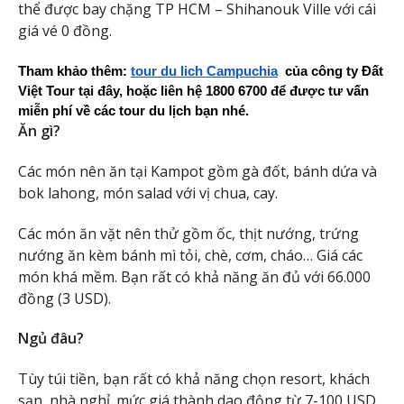
thể được bay chặng TP HCM – Shihanouk Ville với cái
giá vé 0 đồng.
Tham khảo thêm: 
tour du lich Campuchia
  của công ty Đất 
Việt Tour tại đây, hoặc liên hệ 1800 6700 để được tư vấn 
miễn phí về các tour du lịch bạn nhé.
Ăn gì?
Các món nên ăn tại Kampot gồm gà đốt, bánh dứa và
bok lahong, món salad với vị chua, cay.
Các món ăn vặt nên thử gồm ốc, thịt nướng, trứng
nướng ăn kèm bánh mì tỏi, chè, cơm, cháo… Giá các
món khá mềm. Bạn rất có khả năng ăn đủ với 66.000
đồng (3 USD).
Ngủ đâu?
Tùy túi tiền, bạn rất có khả năng chọn resort, khách
sạn, nhà nghỉ. mức giá thành dao động từ 7-100 USD