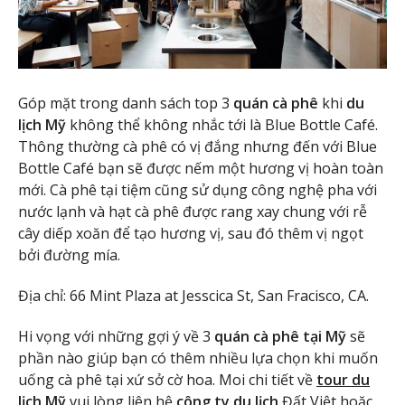
Góp mặt trong danh sách top 3
quán cà phê
khi
du
lịch Mỹ
không thể không nhắc tới là Blue Bottle Café.
Thông thường cà phê có vị đắng nhưng đến với Blue
Bottle Café bạn sẽ được nếm một hương vị hoàn toàn
mới. Cà phê tại tiệm cũng sử dụng công nghệ pha với
nước lạnh và hạt cà phê được rang xay chung với rễ
cây diếp xoăn để tạo hương vị, sau đó thêm vị ngọt
bởi đường mía.
Địa chỉ: 66 Mint Plaza at Jesscica St, San Fracisco, CA.
Hi vọng với những gợi ý về 3
quán cà phê tại Mỹ
sẽ
phần nào giúp bạn có thêm nhiều lựa chọn khi muốn
uống cà phê tại xứ sở cờ hoa. Moi chi tiết về
tour du
lịch Mỹ
vui lòng liên hệ
công ty du lịch
Đất Việt hoặc