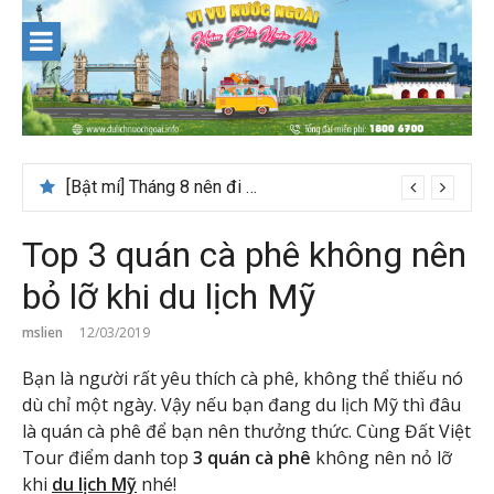
Skip
to
content
[Bật mí] Tháng 8 nên đi nước nào đẹp? Gợi ý 5+ tọa độ hot 2026
Top 3 quán cà phê không nên
bỏ lỡ khi du lịch Mỹ
mslien
12/03/2019
Bạn là người rất yêu thích cà phê, không thể thiếu nó
dù chỉ một ngày. Vậy nếu bạn đang du lịch Mỹ thì đâu
là quán cà phê để bạn nên thưởng thức. Cùng Đất Việt
Tour điểm danh top
3 quán cà phê
không nên nỏ lỡ
khi
du lịch Mỹ
nhé!