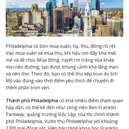
Philadelphia có bốn mùa xuân, hạ, thu, đông rõ rệt.
Vào mùa xuân và mùa thu, khí hậu nơi đây khá mát
mẻ và dễ chịu. Mùa đông, tuyết rơi trắng xóa khắp
mọi nẻo đường, tạo được khung cảnh khá lãng mạn
và nên thơ. Theo đó, bạn có thể thu xếp tour du lịch
Mỹ vào đúng vào thời điểm yêu thích để chuyến đi
thêm phần trọn vẹn.
Thành phố Philadelphia
có khá nhiều điểm tham quan
hấp dẫn, có thể kể đến như: công viên Ben Franklin
Parkway, quảng trường Độc Lập, tòa thị chính thành
phố Philadelphia, Vườn thú Philadelphia với khoảng
1300 loài động vật, Viện bảo tàng khoa học Franklin