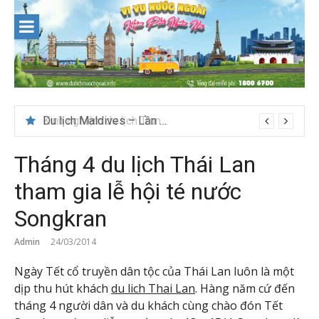
Skip
to
content
Du lịch Maldives – Lần đầu nên đi đâu, chơi gì?
Tháng 4 du lịch Thái Lan
tham gia lễ hội té nước
Songkran
Admin
24/03/2014
Ngày Tết cổ truyền dân tộc của Thái Lan luôn là một
dịp thu hút khách
du lich Thai Lan
. Hàng năm cứ đến
tháng 4 người dân và du khách cùng chào đón Tết