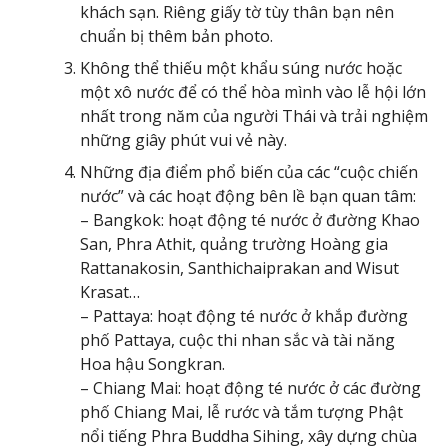
khách sạn. Riêng giấy tờ tùy thân bạn nên
chuẩn bị thêm bản photo.
Không thể thiếu một khẩu súng nước hoặc
một xô nước để có thể hòa mình vào lễ hội lớn
nhất trong năm của người Thái và trải nghiệm
những giây phút vui vẻ này.
Những địa điểm phổ biến của các “cuộc chiến
nước” và các hoạt động bên lề bạn quan tâm:
– Bangkok: hoạt động té nước ở đường Khao
San, Phra Athit, quảng trường Hoàng gia
Rattanakosin, Santhichaiprakan and Wisut
Krasat…
– Pattaya: hoạt động té nước ở khắp đường
phố Pattaya, cuộc thi nhan sắc và tài năng
Hoa hậu Songkran.
– Chiang Mai: hoạt động té nước ở các đường
phố Chiang Mai, lễ rước và tắm tượng Phật
nổi tiếng Phra Buddha Sihing, xây dựng chùa