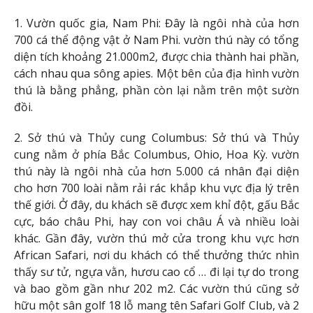
1. Vườn quốc gia, Nam Phi: Đây là ngôi nhà của hơn
700 cá thể động vật ở Nam Phi. vườn thú này có tổng
diện tích khoảng 21.000m2, được chia thành hai phần,
cách nhau qua sông apies. Một bên của địa hình vườn
thú là bằng phẳng, phần còn lại nằm trên một sườn
đồi.
2. Sở thú và Thủy cung Columbus: Sở thú và Thủy
cung nằm ở phía Bắc Columbus, Ohio, Hoa Kỳ. vườn
thú này là ngôi nhà của hơn 5.000 cá nhân đại diện
cho hơn 700 loài nằm rải rác khắp khu vực địa lý trên
thế giới. Ở đây, du khách sẽ được xem khỉ đột, gấu Bắc
cực, báo châu Phi, hay con voi châu Á và nhiều loài
khác. Gần đây, vườn thú mở cửa trong khu vực hơn
African Safari, nơi du khách có thể thưởng thức nhìn
thấy sư tử, ngựa vằn, hươu cao cổ … đi lại tự do trong
và bao gồm gần như 202 m2. Các vườn thú cũng sở
hữu một sân golf 18 lỗ mang tên Safari Golf Club, và 2