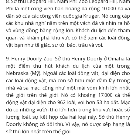
8. Sở thú Leopard Hill, Nam Phi: Zoo Leopard Hill, Nam
Phi là một công viên bán hoang dã rộng 10.000 ha và
dân số của các công viên quốc gia Kruger. Nó cung cấp
các khu nhà nghỉ nằm trên một vách đá và nhìn ra hồ
và vùng đồng bằng rộng lớn. Khách du lịch đến tham
quan và khám phá khu vực có thể xem các loài động
vật bạn như tê giác, sư tử, báo, trâu và voi.
9. Henry Doorly Zoo: Sở thú Henry Doorly ở Omaha là
một điểm thu hút khách du lịch của một trong
Nebraska (Mỹ). Ngoài các loài động vật, đại diện cho
các loài động vật, mà còn sở hữu một đầm lầy trong
nhà và sa mạc, cũng như một mái vòm kính lớn nhất
thế giới trên thế giới. Nó có khoảng 17.000 cá thể
động vật đại diện cho 962 loài, với hơn 53 ha đất. Mặc
dù có những vườn thú lớn hơn trong khu vực hoặc số
lượng loài, sự kết hợp của hai loại này, Sở thú Henry
Doorly không có đối thủ. Vì vậy, nó được xếp hạng là
sở thú lớn nhất trên thế giới.