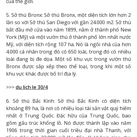
của thế giới.
5. Sở thú Bronx: Sở thú Bronx, một diện tích lớn hơn 2
lần so với Sở thú San Diego với gần 24.000 m2. Sở thú
bắt đầu mở cửa vào năm 1899, nằm ở thành phố New
York (Mỹ) và một vườn thú ở thành phố lớn nhất nước
Mỹ, với diện tích rộng 107 ha. Nó là ngôi nhà của hơn
4.000 cá nhân trong đó có 650 loài, trong đó có nhiều
loài đang bị đe dọa. Một số khu vực trong vườn thú
Bronx được sắp xếp theo thể loại, trong khi một số
khu vực khác được bố trí địa lý.
>>>
du lich le 30/4
6. Sở thú Bắc Kinh: Sở thú Bắc Kinh có diện tích
khoảng 89 ha, là nơi có nhiều loại tài sản vật quý hiếm
nhất ở Trung Quốc. Đặc hữu của Trung Quốc, bao
gồm gấu trúc khổng lồ. Nó được thành lập vào năm
1906 trong thời gian cuối triều đại nhà Thanh, với