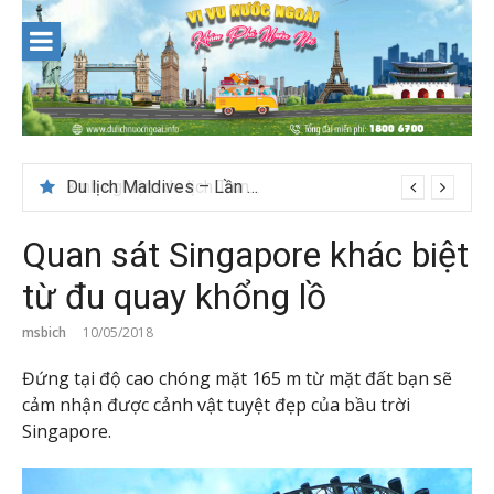
Skip
to
content
Du lịch Maldives – Lần đầu nên đi đâu, chơi gì?
Quan sát Singapore khác biệt
từ đu quay khổng lồ
msbich
10/05/2018
Đứng tại độ cao chóng mặt 165 m từ mặt đất bạn sẽ
cảm nhận được cảnh vật tuyệt đẹp của bầu trời
Singapore.