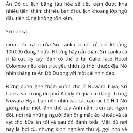
Ấn Độ du lịch bằng tàu hỏa sẽ tiết kiệm được khá
nhiều tiền, thậm chí nếu bạn đi du lịch khoang lớp ngủ
đầu tiên cũng không tốn kém.
Sri Lanka
món cơm cà ri của Sri Lanka là rất rẻ, chỉ khoảng
100.000 đồng / bữa. Nhưng hãy cẩn thận, Sri Lanka cà
ri là cực kỳ cay. Bạn có thể ở tại Galle Face Hotel
Colombo nếu kiến ​​trúc yêu thích từ thời thuộc địa. Nó
nhìn thẳng ra Ấn Độ Dương với một cái nhìn đẹp.
Đừng quên ghé thăm vườn chè ở Nuwara Eliya, Sri
Lanka và Trung du phố Kandy đi qua dịu dàng. Trong
Nuwara Eliya, bạn nên nhìn vào các câu lạc bộ Hill. Nó
giống như một lãnh thổ của Anh nằm trên các ngọn
đồi, nơi mà những người đàn ông mặc áo khoác và cà
vạt cho bữa ăn tối và sau đó đánh bida. Mặc dù nơi
này là hơi cũ, nhưng kinh nghiệm thú vị, gợi nhớ về