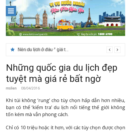
Skip
to
content
Nên du lịch ở đâu ” giá tốt” dịp lễ quốc khánh 2/9
Những quốc gia du lịch đẹp
tuyệt mà giá rẻ bất ngờ
mslien
08/04/2016
Khi túi không ‘rung’ cho tùy chọn hấp dẫn hơn nhiều,
bạn có thể ‘kiểm tra’ du lịch nổi tiếng thế giới không
tốn kém mà vẫn phong cách.
Chỉ có 10 triệu hoặc ít hơn, với các tùy chọn được chọn