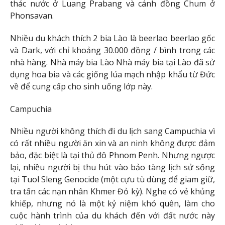
thác nước ở Luang Prabang và cánh đồng Chum ở
Phonsavan.
Nhiều du khách thích 2 bia Lào là beerlao beerlao gốc
và Dark, với chỉ khoảng 30.000 đồng / bình trong các
nhà hàng. Nhà máy bia Lào Nhà máy bia tại Lào đã sử
dụng hoa bia và các giống lúa mạch nhập khẩu từ Đức
về để cung cấp cho sinh uống lớp này.
Campuchia
Nhiều người không thích đi du lịch sang Campuchia vì
có rất nhiều người ăn xin và an ninh không được đảm
bảo, đặc biệt là tại thủ đô Phnom Penh. Nhưng ngược
lại, nhiều người bị thu hút vào bảo tàng lịch sử sống
tại Tuol Sleng Genocide (một cựu tù dùng để giam giữ,
tra tấn các nạn nhân Khmer Đỏ kỳ). Nghe có vẻ khủng
khiếp, nhưng nó là một kỷ niệm khó quên, làm cho
cuộc hành trình của du khách đến với đất nước này