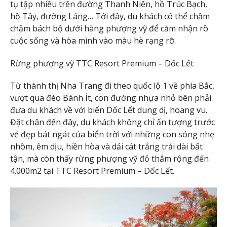
tụ tập nhiều trên đường Thanh Niên, hồ Trúc Bạch,
hồ Tây, đường Láng… Tới đây, du khách có thể chầm
chậm bách bộ dưới hàng phượng vỹ để cảm nhận rõ
cuộc sống và hòa mình vào màu hè rạng rỡ.
Rừng phượng vỹ TTC Resort Premium – Dốc Lết
Từ thành thị Nha Trang đi theo quốc lộ 1 về phía Bắc,
vượt qua đèo Bánh Ít, con đường nhựa nhỏ bên phải
đưa du khách về với biển Dốc Lết dung dị, hoang vu.
Đặt chân đến đây, du khách không chỉ ấn tượng trước
vẻ đẹp bát ngát của biển trời với những con sóng nhẹ
nhõm, êm dịu, hiền hòa và dải cát trắng trải dài bất
tận, mà còn thấy rừng phượng vỹ đỏ thắm rộng đến
4.000m2 tại TTC Resort Premium – Dốc Lết.