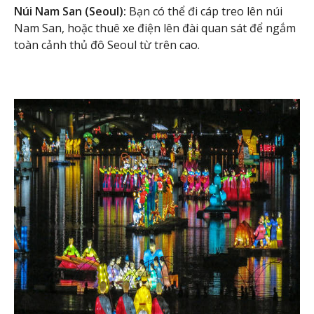
Núi Nam San (Seoul):
Bạn có thể đi cáp treo lên núi
Nam San, hoặc thuê xe điện lên đài quan sát để ngắm
toàn cảnh thủ đô Seoul từ trên cao.