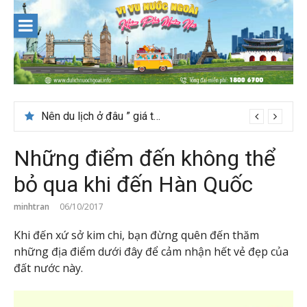
Skip
to
content
Thời tiết tháng 7 ở Đài Loan có đẹp để du lịch?
Những điểm đến không thể
bỏ qua khi đến Hàn Quốc
minhtran
06/10/2017
Khi đến xứ sở kim chi, bạn đừng quên đến thăm
những địa điểm dưới đây để cảm nhận hết vẻ đẹp của
đất nước này.