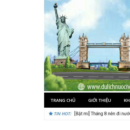
Skip
to
content
TRANG CHỦ
GIỚI THIỆU
KH
TIN HOT:
[Bật mí] Tháng 8 nên đi nư