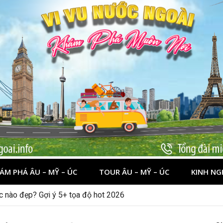
ÁM PHÁ ÂU – MỸ – ÚC
TOUR ÂU – MỸ – ÚC
KINH NG
ớc nào đẹp? Gợi ý 5+ tọa độ hot 2026