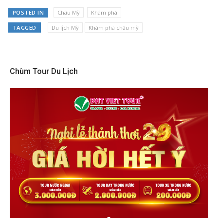
POSTED IN
Châu Mỹ
Khám phá
TAGGED
Du lịch Mỹ
Khám phá châu mỹ
Chùm Tour Du Lịch