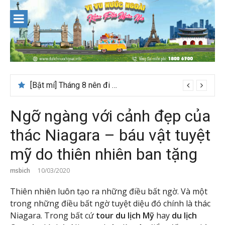
Skip
to
content
[Bật mí] Tháng 8 nên đi nước nào đẹp? Gợi ý 5+ tọa độ hot 2026
Ngỡ ngàng với cảnh đẹp của
thác Niagara – báu vật tuyệt
mỹ do thiên nhiên ban tặng
msbich
10/03/2020
Thiên nhiên luôn tạo ra những điều bất ngờ. Và một
trong những điều bất ngờ tuyệt diệu đó chính là thác
Niagara. Trong bất cứ
tour du lịch Mỹ
hay
du lịch