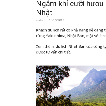
Ngắm khỉ cưỡi hươu ‘đ
Nhật
msbich
15/10/2017
Khách du lịch rất có khả năng dễ dàng
rừng Yakushima, Nhật Bản, một số ít co
Xem thêm
du lich Nhat Ban
của công ty
được tư vấn chi tiết.