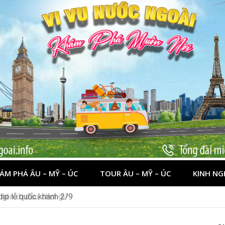
ÁM PHÁ ÂU – MỸ – ÚC
TOUR ÂU – MỸ – ÚC
KINH NG
 dịp lễ quốc khánh 2/9