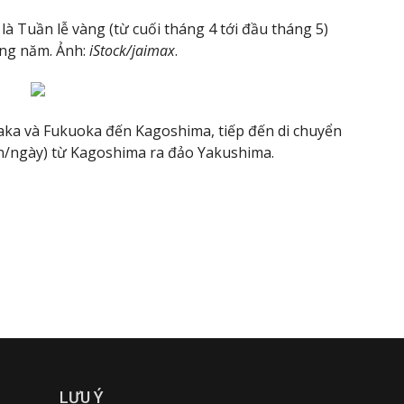
 Tuần lễ vàng (từ cuối tháng 4 tới đầu tháng 5)
àng năm. Ảnh:
iStock/jaimax
.
aka và Fukuoka đến Kagoshima, tiếp đến di chuyển
n/ngày) từ Kagoshima ra đảo Yakushima.
LƯU Ý