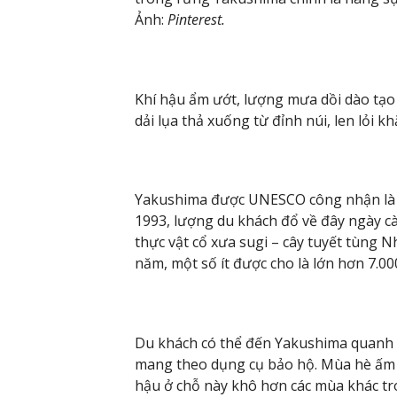
Ảnh:
Pinterest.
Khí hậu ẩm ướt, lượng mưa dồi dào tạ
dải lụa thả xuống từ đỉnh núi, len lỏi 
Yakushima được UNESCO công nhận là di
1993, lượng du khách đổ về đây ngày cà
thực vật cổ xưa sugi – cây tuyết tùng 
năm, một số ít được cho là lớn hơn 7.0
Du khách có thể đến Yakushima quanh
mang theo dụng cụ bảo hộ. Mùa hè ấm á
hậu ở chỗ này khô hơn các mùa khác t