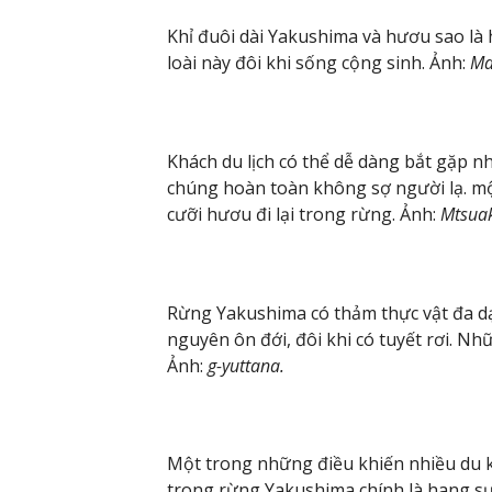
Khỉ đuôi dài Yakushima và hươu sao là 
loài này đôi khi sống cộng sinh. Ảnh:
Ma
Khách du lịch có thể dễ dàng bắt gặp 
chúng hoàn toàn không sợ người lạ. mộ
cưỡi hươu đi lại trong rừng. Ảnh:
Mtsuak
Rừng Yakushima có thảm thực vật đa dạn
nguyên ôn đới, đôi khi có tuyết rơi. Nh
Ảnh:
g-yuttana.
Một trong những điều khiến nhiều du 
trong rừng Yakushima chính là hang sụt